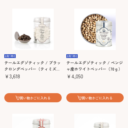
テールエグゾティック / ブラッ
テールエグゾティック / ペンジ
クロングペッパー（ティミズペ
ャ産ホワイトペッパー（70ｇ）
ッパー）（35ｇ）
￥3,618
￥4,050
買い物かごに入れる
買い物かごに入れる