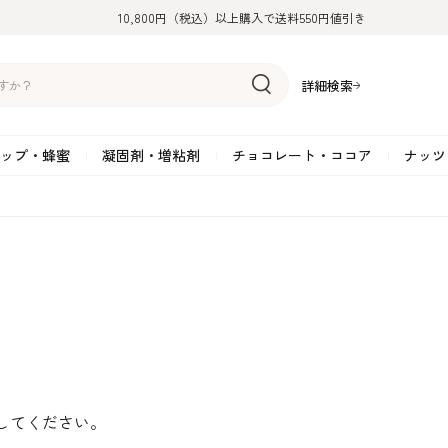
10,800円（税込）以上購入で送料550円値引き
詳細検索
ップ・蜂蜜
凝固剤・増粘剤
チョコレート・ココア
ナッツ
リーム
糖
アーモンド
ドライフルーツ
米粉
オイル・ラード
ゼラチン
水飴・転化糖・フォンダン
ココナッツ
ミックス粉
増粘剤・安定剤
ジャム・ソース・ペース
スイートチョコレート
ポテト・芋
糖
クルミ
フルーツピューレ
野菜加工品
ペクチン
てん菜糖（ビート糖）
ペースト
その他粉類
SOSA
果汁・エキス
ミルクチョコレート
カボチャ・パ
糖・ブラウンシュガー
ピスタチオ
フルーツピール
雑穀類
寒天
メープル・モラセス
プラリネ
その他
粉末・顆粒
ホワイトチョコレート
その他のナッ
凝固剤・増粘剤
チョコレート・ココ
ナッツ・芋・栗・
ナ粉
ラメル加工品
ヘーゼルナッツ
フルーツホール・カット
でんぷん粉
アガー
シロップ・ソース
栗・マロン
フリーズドライ
ガナッシュ用チョコレー
ア
ボチャ
してください。