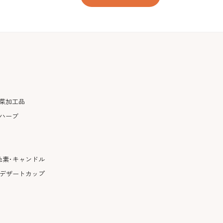
菜加工品
ハーブ
色素･キャンドル
･デザートカップ