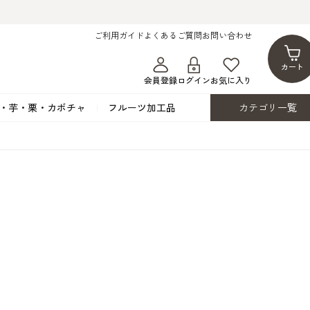
ご利用ガイド
よくあるご質問
お問い合わせ
カート
会員登録
ログイン
お気に入り
・芋・栗・カボチャ
フルーツ加工品
カテゴリ一覧
ト
蜂蜜・蜜蝋
シロップ漬け・水煮
フレーバーチョコレート
ココアパウダー
ンプキン
黒みつ・黒糖蜜
フルーツ洋酒漬け
洋生用チョコ・パータグラッセ
チップチョコ
ツ・シード
ワッフルシュガー
フルーツゼスト
カカオマス・カカオバター
バトンショコラ
カ
フルーツ加工品
カスタード・フラワ
イースト・添
ト
その他の砂糖類
デコレーション用
カカオニブ
ーペースト