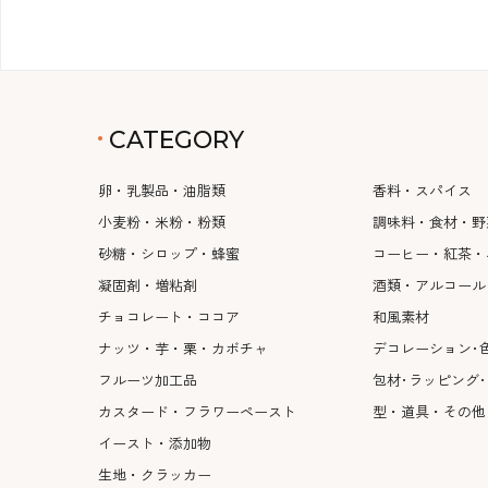
CATEGORY
卵・乳製品・油脂類
香料・スパイス
小麦粉・米粉・粉類
調味料・食材・野
砂糖・シロップ・蜂蜜
コーヒー・紅茶・
凝固剤・増粘剤
酒類・アルコール
チョコレート・ココア
和風素材
ナッツ・芋・栗・カボチャ
デコレーション･
フルーツ加工品
包材･ラッピング
カスタード・フラワーペースト
型・道具・その他
イースト・添加物
生地・クラッカー