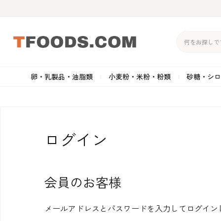
卵・乳製品・油脂類
小麦粉・米粉・粉類
砂糖・シロ
バター
強力粉
生クリーム・ホイップク
砂
マーガリン
準強力粉
その他の乳製品
粉
ログイン
クリームチーズ
薄力粉
卵黄・卵白
黒
卵・乳製品・油脂類
小麦粉・米粉・粉類
砂糖・シロップ・蜂
その他のチーズ
全粒粉・ライ麦粉・セモリ
ショートニング
カ
蜜
会員のお客様
メールアドレスとパスワードを入力してログイン