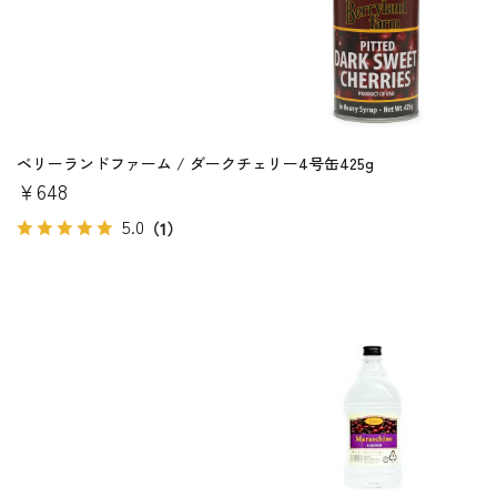
ベリーランドファーム / ダークチェリー4号缶425g
￥648
5.0
（1）