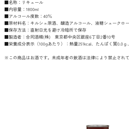
■名称：リキュール
■内容量：1800ml
■アルコール度数：40％
■原材料名：キルシュ原酒、醸造アルコール、液糖シュークロール
■保存方法：直射日光を避け冷暗所で保存
■製造者：合同酒精(株) 東京都中央区銀座6丁目2番10号
■栄養成分表示（100gあたり）：熱量251kcal、たんぱく質0.0
※この商品はお酒です。未成年者の飲酒は法律により禁止され