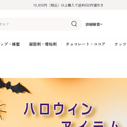
10,800円（税込）以上購入で送料550円値引き
詳細検索
ップ・蜂蜜
凝固剤・増粘剤
チョコレート・ココア
ナッツ
リーム
糖
アーモンド
ドライフルーツ
米粉
オイル・ラード
ゼラチン
水飴・転化糖・フォンダン
ココナッツ
ミックス粉
増粘剤・安定剤
ジャム・ソース・ペース
スイートチョコレート
ポテト・芋
糖
クルミ
フルーツピューレ
野菜加工品
ペクチン
てん菜糖（ビート糖）
ペースト
その他粉類
SOSA
果汁・エキス
ミルクチョコレート
カボチャ・パ
糖・ブラウンシュガー
ピスタチオ
フルーツピール
雑穀類
寒天
メープル・モラセス
プラリネ
その他
粉末・顆粒
ホワイトチョコレート
その他のナッ
凝固剤・増粘剤
チョコレート・ココ
ナッツ・芋・栗・
ナ粉
ラメル加工品
ヘーゼルナッツ
フルーツホール・カット
でんぷん粉
アガー
シロップ・ソース
栗・マロン
フリーズドライ
ガナッシュ用チョコレー
ア
ボチャ