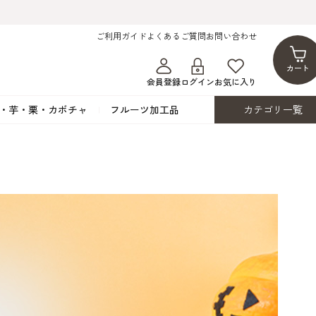
ご利用ガイド
よくあるご質問
お問い合わせ
カート
会員登録
ログイン
お気に入り
・芋・栗・カボチャ
フルーツ加工品
カテゴリ一覧
ト
蜂蜜・蜜蝋
シロップ漬け・水煮
フレーバーチョコレート
ココアパウダー
ンプキン
黒みつ・黒糖蜜
フルーツ洋酒漬け
洋生用チョコ・パータグラッセ
チップチョコ
ツ・シード
ワッフルシュガー
フルーツゼスト
カカオマス・カカオバター
バトンショコラ
カ
フルーツ加工品
カスタード・フラワ
イースト・添
ト
その他の砂糖類
デコレーション用
カカオニブ
ーペースト