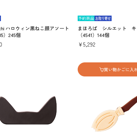
guchi ハロウィン黒ねこ顔アソート
まほろば シルエット キ
35）245個
（4541）144個
0
￥5,292
買い物かごに入