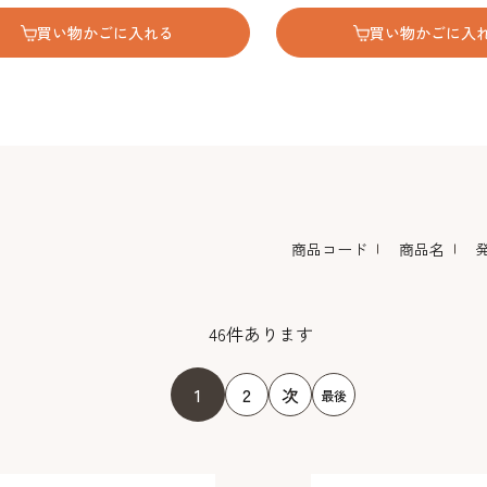
買い物かごに入れる
買い物かごに入
商品コード
商品名
46
件あります
1
2
次
最後