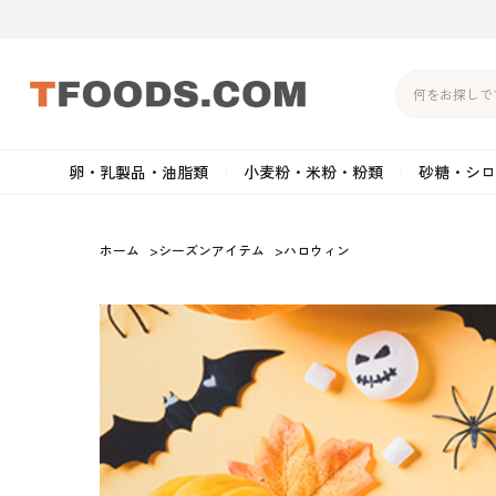
卵・乳製品・油脂類
小麦粉・米粉・粉類
砂糖・シロ
バター
強力粉
生クリーム・ホイップク
砂
ホーム
>
シーズンアイテム
>
ハロウィン
マーガリン
準強力粉
その他の乳製品
粉
クリームチーズ
薄力粉
卵黄・卵白
黒
卵・乳製品・油脂類
小麦粉・米粉・粉類
砂糖・シロップ・蜂
その他のチーズ
全粒粉・ライ麦粉・セモリ
ショートニング
カ
蜜