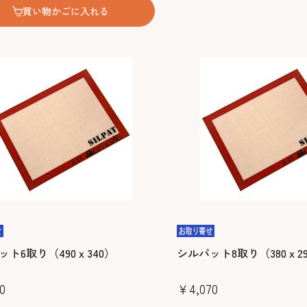
買い物かごに入れる
ット6取り（490ｘ340）
シルパット8取り（380ｘ2
0
￥4,070