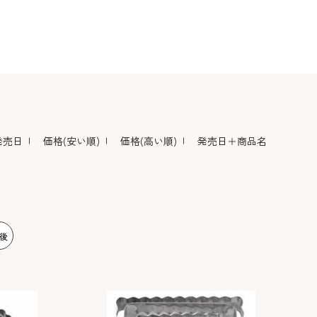
デコレーション･色
包材･ラッピング･デ
型・道具・そ
素･キャンドル
ザートカップ
発売日
価格(安い順)
価格(高い順)
発売日＋商品名
後