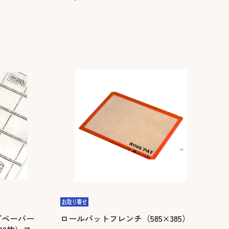
グペーパー
ロールパットフレンチ（585×385）