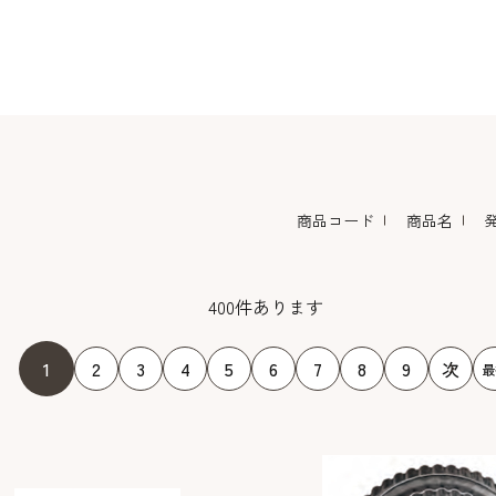
コーヒー・紅茶・ハ
酒類・アルコール
和風素材
ーブ
商品コード
商品名
400
件あります
1
2
3
4
5
6
7
8
9
次
最