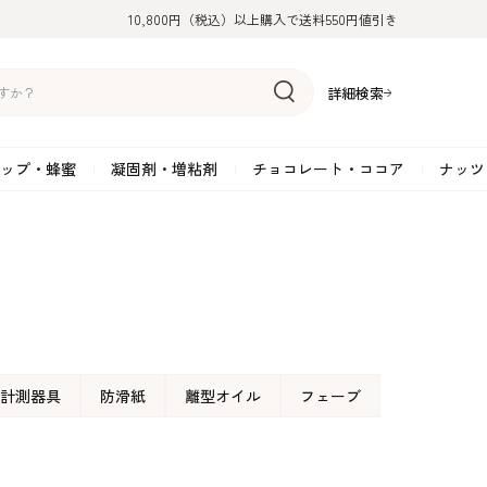
10,800円（税込）以上購入で送料550円値引き
詳細検索
ップ・蜂蜜
凝固剤・増粘剤
チョコレート・ココア
ナッツ
リーム
糖
アーモンド
ドライフルーツ
米粉
オイル・ラード
ゼラチン
水飴・転化糖・フォンダン
ココナッツ
ミックス粉
増粘剤・安定剤
ジャム・ソース・ペース
スイートチョコレート
ポテト・芋
糖
クルミ
フルーツピューレ
野菜加工品
ペクチン
てん菜糖（ビート糖）
ペースト
その他粉類
SOSA
果汁・エキス
ミルクチョコレート
カボチャ・パ
糖・ブラウンシュガー
ピスタチオ
フルーツピール
雑穀類
寒天
メープル・モラセス
プラリネ
その他
粉末・顆粒
ホワイトチョコレート
その他のナッ
凝固剤・増粘剤
チョコレート・ココ
ナッツ・芋・栗・
ナ粉
ラメル加工品
ヘーゼルナッツ
フルーツホール・カット
でんぷん粉
アガー
シロップ・ソース
栗・マロン
フリーズドライ
ガナッシュ用チョコレー
ア
ボチャ
計測器具
防滑紙
離型オイル
フェーブ