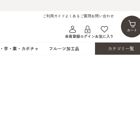
ご利用ガイド
よくあるご質問
お問い合わせ
カート
会員登録
ログイン
お気に入り
・芋・栗・カボチャ
フルーツ加工品
カテゴリ一覧
ト
蜂蜜・蜜蝋
シロップ漬け・水煮
フレーバーチョコレート
ココアパウダー
ンプキン
黒みつ・黒糖蜜
フルーツ洋酒漬け
洋生用チョコ・パータグラッセ
チップチョコ
ツ・シード
ワッフルシュガー
フルーツゼスト
カカオマス・カカオバター
バトンショコラ
カ
フルーツ加工品
カスタード・フラワ
イースト・添
ト
その他の砂糖類
デコレーション用
カカオニブ
ーペースト