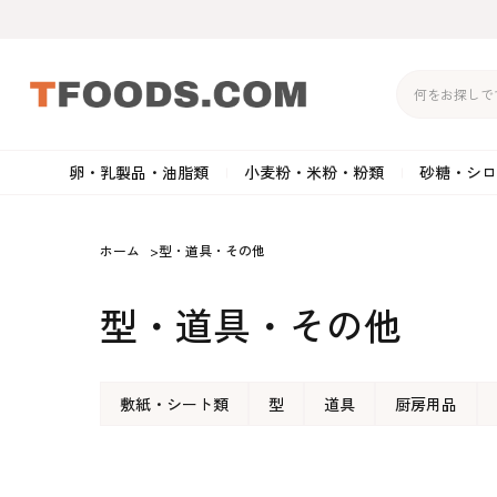
卵・乳製品・油脂類
小麦粉・米粉・粉類
砂糖・シロ
バター
強力粉
生クリーム・ホイップク
砂
ホーム
>
型・道具・その他
マーガリン
準強力粉
その他の乳製品
粉
型・道具・その他
クリームチーズ
薄力粉
卵黄・卵白
黒
卵・乳製品・油脂類
小麦粉・米粉・粉類
砂糖・シロップ・蜂
その他のチーズ
全粒粉・ライ麦粉・セモリ
ショートニング
カ
蜜
敷紙・シート類
型
道具
厨房用品