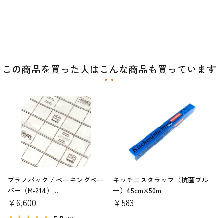
この商品を買った人はこんな商品も買っています
ブラノパック / ベーキングペー
キッチニスタラップ（抗菌ブル
パー（M-214）
ー）45cm×50m
600×400mm（300枚）フレンチ
￥6,600
￥583
天板サイズ