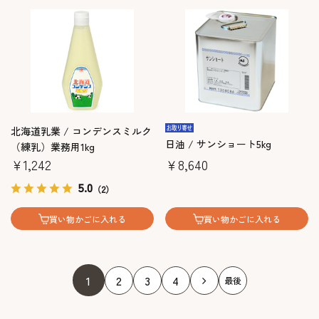
北海道乳業 / コンデンスミルク
日油 / サンショート5kg
（練乳）業務用1kg
￥1,242
￥8,640
5.0
（2）
買い物かごに入れる
買い物かごに入れる
1
2
3
4