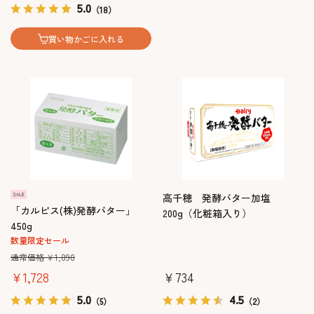
5.0
（18）
買い物かごに入れる
高千穂 発酵バター加塩
「カルピス(株)発酵バター」
200g（化粧箱入り）
450g
数量限定セール
通常価格 ￥1,890
￥1,728
￥734
5.0
4.5
（5）
（2）