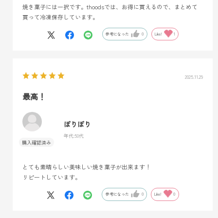
焼き菓子には一択です。thoodsでは、お得に買えるので、まとめて
買って冷凍保存しています。
参考になった
0
Like!
1
2025.11.29
最高！
ぼりぼり
年代:
50代
とても素晴らしい美味しい焼き菓子が出来ます！
リピートしています。
参考になった
0
Like!
0