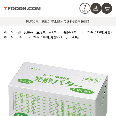
10,800円（税込）以上購入で送料550円値引き
ホーム
>
卵・乳製品・油脂類
>
バター
>
発酵バター
>
「カルピス(株)発酵バタ
ホーム
>
SALE
>
「カルピス(株)発酵バター」 450g