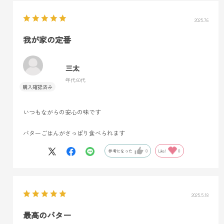
2025.7.6
我が家の定番
三太
年代:
60代
いつもながらの安心の味です
バターごはんがさっぱり食べられます
参考になった
0
Like!
0
2025.5.18
最高のバター