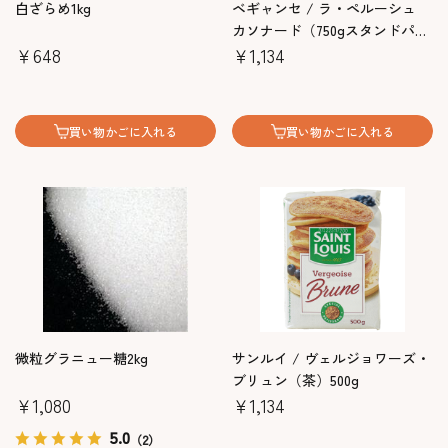
白ざらめ1kg
ベギャンセ / ラ・ペルーシュ
カソナード（750gスタンドパッ
￥648
ク）
￥1,134
買い物かごに入れる
買い物かごに入れる
微粒グラニュー糖2kg
サンルイ / ヴェルジョワーズ・
ブリュン（茶）500g
￥1,080
￥1,134
5.0
（2）