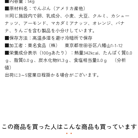
■内容量：5kg
■原材料名：でんぷん（アメリカ産他）
※同じ施設内で卵、乳成分、小麦、大豆、クルミ、カシュー
ナッツ、アーモンド、マカダミアナッツ、オレンジ、バナ
ナ、りんごを含む製品を小分けしています。
■保存方法：高温多湿を避け冷暗所で保存
■加工者：東名食品（株） 東京都世田谷区八幡山1-1-12
■栄養成分表示（100gあたり）：熱量342kcal、たんぱく質0.0
ｇ、脂質0.0ｇ、炭水化物91.3ｇ、食塩相当量0.0ｇ （分析
値）
出荷に3～5営業日程掛かる場合がございます。
この商品を買った人はこんな商品も買っています