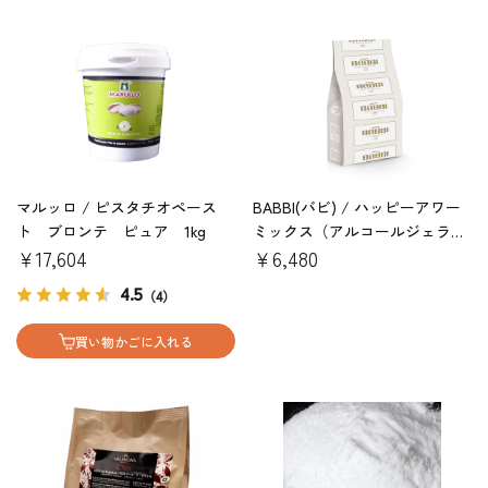
マルッロ / ピスタチオペース
BABBI(バビ) / ハッピーアワー
ト ブロンテ ピュア 1kg
ミックス（アルコールジェラー
￥17,604
ト用）1.25kg
￥6,480
4.5
（4）
買い物かごに入れる