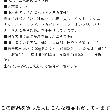
■名称：含水結晶ぶどう糖
■内容量：1kg
■原材料名：でんぷん（アメリカ産他）
※同じ施設内で卵、乳成分、小麦、大豆、クルミ、カシュー
ナッツ、アーモンド、マカダミアナッツ、オレンジ、バナ
ナ、りんごを含む製品を小分けしています。
■保存方法：高温多湿を避け冷暗所で保存
■加工者：東名食品（株） 東京都世田谷区八幡山1-1-12
■栄養成分表示（100gあたり）：熱量342kcal、たんぱく質0.0
ｇ、脂質0.0ｇ、炭水化物91.3ｇ、食塩相当量0.0ｇ （分析
値）
出荷に3～5営業日程掛かる場合がございます。
この商品を買った人はこんな商品も買っています