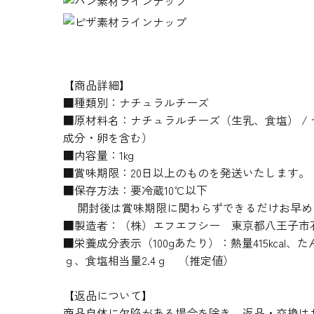
【商品詳細】
■種類別：ナチュラルチーズ
■原材料名：ナチュラルチーズ（生乳、食塩） /
成分・卵を含む）
■内容量：1kg
■賞味期限：20日以上のものを発送いたします。
■保存方法：要冷蔵10℃以下
開封後は賞味期限に関わらずできるだけお早め
■製造者：（株）エフエフシー 東京都八王子市石川
■栄養成分表示（100gあたり）：熱量415kcal、たん
ｇ、食塩相当量2.4ｇ （推定値）
【返品について】
商品自体に欠陥がある場合を除き、返品・交換は