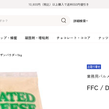
10,800円（税込）以上購入で送料550円値引き
詳細検索
ップ・蜂蜜
凝固剤・増粘剤
チョコレート・ココア
ナッツ
リーム
糖
アーモンド
ドライフルーツ
米粉
オイル・ラード
ゼラチン
水飴・転化糖・フォンダン
ココナッツ
ミックス粉
増粘剤・安定剤
ジャム・ソース・ペース
スイートチョコレート
ポテト・芋
ルメザンパウダー1kg
糖
クルミ
フルーツピューレ
野菜加工品
ペクチン
てん菜糖（ビート糖）
ペースト
その他粉類
SOSA
果汁・エキス
ミルクチョコレート
カボチャ・パ
糖・ブラウンシュガー
ピスタチオ
フルーツピール
雑穀類
寒天
メープル・モラセス
プラリネ
その他
粉末・顆粒
ホワイトチョコレート
その他のナッ
凝固剤・増粘剤
チョコレート・ココ
ナッツ・芋・栗・
業務用パル
ナ粉
ラメル加工品
ヘーゼルナッツ
フルーツホール・カット
でんぷん粉
アガー
シロップ・ソース
栗・マロン
フリーズドライ
ガナッシュ用チョコレー
ア
ボチャ
FFC 