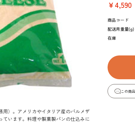
￥4,590
コーヒー・紅茶・ハ
酒類・アルコール
和風素材
ーブ
商品コード
配送用重量(g)
在庫
この商
務用）。アメリカやイタリア産のパルメザ
っています。料理や製菓製パンの仕込みに