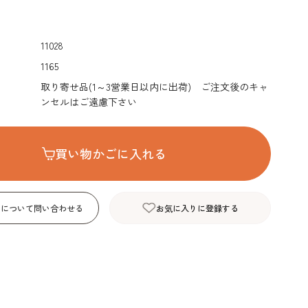
デコレーション･色
包材･ラッピング･デ
型・道具・そ
素･キャンドル
ザートカップ
11028
1165
取り寄せ品(1～3営業日以内に出荷) ご注文後のキャ
ンセルはご遠慮下さい
買い物かごに入れる
品について問い合わせる
お気に入りに登録する