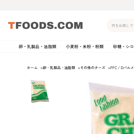
卵・乳製品・油脂類
小麦粉・米粉・粉類
砂糖・シロ
バター
強力粉
生クリーム・ホイップク
砂
ホーム
>
卵・乳製品・油脂類
>
その他のチーズ
>
FFC / Dパ
マーガリン
準強力粉
その他の乳製品
粉
クリームチーズ
薄力粉
卵黄・卵白
黒
卵・乳製品・油脂類
小麦粉・米粉・粉類
砂糖・シロップ・蜂
その他のチーズ
全粒粉・ライ麦粉・セモリ
ショートニング
カ
蜜