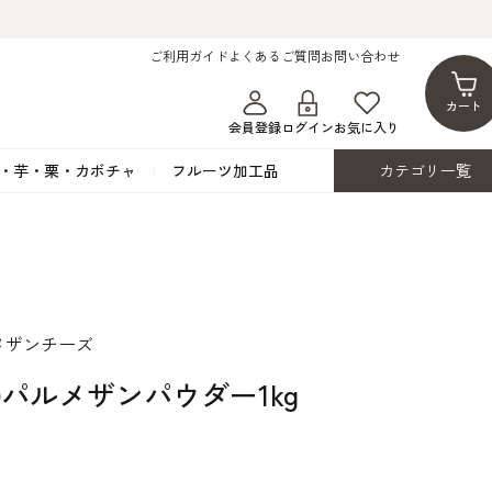
ご利用ガイド
よくあるご質問
お問い合わせ
カート
会員登録
ログイン
お気に入り
・芋・栗・カボチャ
フルーツ加工品
カテゴリ一覧
ト
蜂蜜・蜜蝋
シロップ漬け・水煮
フレーバーチョコレート
ココアパウダー
ンプキン
黒みつ・黒糖蜜
フルーツ洋酒漬け
洋生用チョコ・パータグラッセ
チップチョコ
ツ・シード
ワッフルシュガー
フルーツゼスト
カカオマス・カカオバター
バトンショコラ
カ
フルーツ加工品
カスタード・フラワ
イースト・添
メザンチーズ
ト
その他の砂糖類
デコレーション用
カカオニブ
ーペースト
/ Dパルメザンパウダー1kg