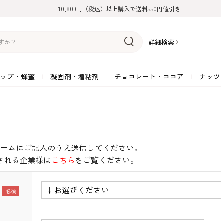
10,800円（税込）以上購入で送料550円値引き
詳細検索
ップ・蜂蜜
凝固剤・増粘剤
チョコレート・ココア
ナッツ
リーム
糖
アーモンド
ドライフルーツ
米粉
オイル・ラード
ゼラチン
水飴・転化糖・フォンダン
ココナッツ
ミックス粉
増粘剤・安定剤
ジャム・ソース・ペース
スイートチョコレート
ポテト・芋
糖
クルミ
フルーツピューレ
野菜加工品
ペクチン
てん菜糖（ビート糖）
ペースト
その他粉類
SOSA
果汁・エキス
ミルクチョコレート
カボチャ・パ
糖・ブラウンシュガー
ピスタチオ
フルーツピール
雑穀類
寒天
メープル・モラセス
プラリネ
その他
粉末・顆粒
ホワイトチョコレート
その他のナッ
ームにご記入のうえ送信してください。
凝固剤・増粘剤
チョコレート・ココ
ナッツ・芋・栗・
ナ粉
ラメル加工品
ヘーゼルナッツ
フルーツホール・カット
でんぷん粉
アガー
シロップ・ソース
栗・マロン
フリーズドライ
ガナッシュ用チョコレー
される企業様は
こちら
をご覧ください。
ア
ボチャ