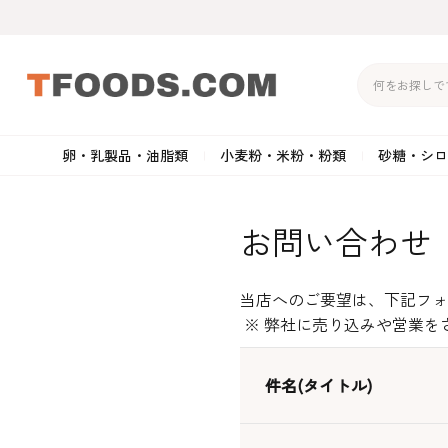
卵・乳製品・油脂類
小麦粉・米粉・粉類
砂糖・シロ
バター
強力粉
生クリーム・ホイップク
砂
お問い合わせ
マーガリン
準強力粉
その他の乳製品
粉
クリームチーズ
薄力粉
卵黄・卵白
黒
当店へのご要望は、下記フォ
卵・乳製品・油脂類
小麦粉・米粉・粉類
砂糖・シロップ・蜂
その他のチーズ
全粒粉・ライ麦粉・セモリ
ショートニング
カ
※ 弊社に売り込みや営業を
蜜
件名(タイトル)