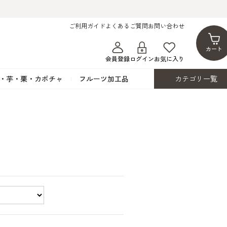
ご利用ガイド
よくあるご質問
お問い合わせ
カート
会員登録
ログイン
お気に入り
・芋・栗・カボチャ
フルーツ加工品
カテゴリ一覧
ト
蜂蜜・蜜蝋
シロップ漬け・水煮
フレーバーチョコレート
ココアパウダー
ンプキン
黒みつ・黒糖蜜
フルーツ洋酒漬け
洋生用チョコ・パータグラッセ
チップチョコ
ツ・シード
ワッフルシュガー
フルーツゼスト
カカオマス・カカオバター
バトンショコラ
カ
フルーツ加工品
カスタード・フラワ
イースト・添
ト
その他の砂糖類
デコレーション用
カカオニブ
ーペースト