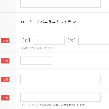
コーヒー・紅茶・ハ
酒類・アルコール
和風素材
ーブ
ローチェ / バニラエキストラ1kg
［姓］
［名］
（全角で入力してください）
（メールアドレス確認のため再度入力をお願いします)