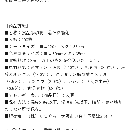
【商品詳細】
■名称：食品添加物 着色料製剤
■入数：100枚
■シートサイズ：ヨコ120mm×タテ35mm
■色素部分サイズ：ヨコ80mm×タテ35mm
■賞味期限：3ヵ月以上のものを発送いたします。
■原材料名：タマリンド色素（17.0％）、柿色素（3.0％）、炭
酸カルシウム（15.0％）、グリセリン脂肪酸エステル
（4.5％）、ミツロウ（2.0％）、レシチン（大豆由来）
（0.5％）、食品素材（58.0％）
■アレルギー表示（28品目）：大豆
■保存方法：温度20度以下、湿度60％以下、暗所・臭い移り
のしない所で保存。
■販売者：（株）たにぐち 大阪市東住吉区桑津3-28-7
※お取寄せに３～５営業日程掛かります。