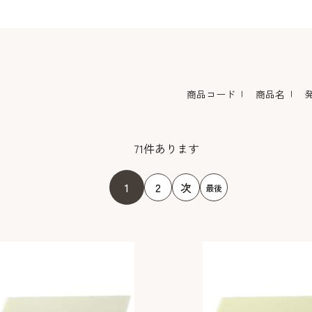
コーヒー・紅茶・ハ
酒類・アルコール
和風素材
ーブ
商品コード
商品名
71
件あります
1
2
次
最後