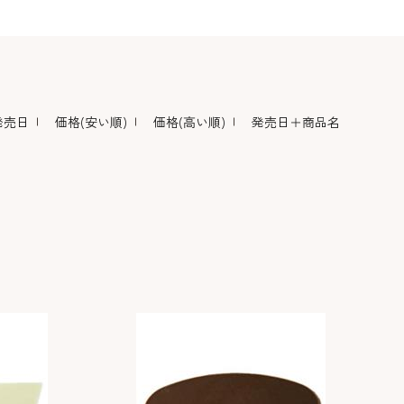
デコレーション･色
包材･ラッピング･デ
型・道具・そ
素･キャンドル
ザートカップ
発売日
価格(安い順)
価格(高い順)
発売日＋商品名