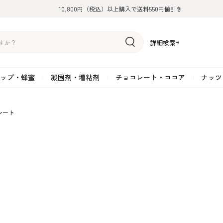
10,800円（税込）以上購入で送料550円値引き
詳細検索
ップ・蜂蜜
凝固剤・増粘剤
チョコレート・ココア
ナッツ
リーム
糖
アーモンド
ドライフルーツ
米粉
オイル・ラード
ゼラチン
水飴・転化糖・フォンダン
ココナッツ
ミックス粉
増粘剤・安定剤
ジャム・ソース・ペース
スイートチョコレート
ポテト・芋
レート
糖
クルミ
フルーツピューレ
野菜加工品
ペクチン
てん菜糖（ビート糖）
ペースト
その他粉類
SOSA
果汁・エキス
ミルクチョコレート
カボチャ・パ
糖・ブラウンシュガー
ピスタチオ
フルーツピール
雑穀類
寒天
メープル・モラセス
プラリネ
その他
粉末・顆粒
ホワイトチョコレート
その他のナッ
凝固剤・増粘剤
チョコレート・ココ
ナッツ・芋・栗・
ナ粉
ラメル加工品
ヘーゼルナッツ
フルーツホール・カット
でんぷん粉
アガー
シロップ・ソース
栗・マロン
フリーズドライ
ガナッシュ用チョコレー
ア
ボチャ