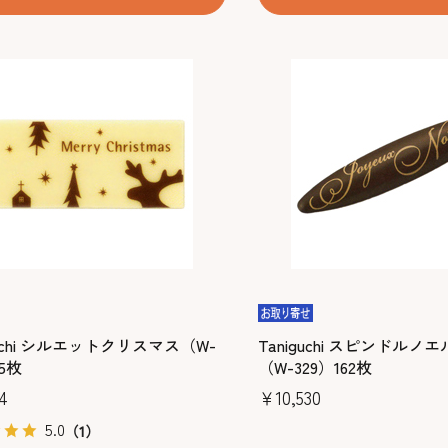
guchi シルエットクリスマス（W-
Taniguchi スピンドル
75枚
（W-329）162枚
4
￥10,530
5.0
（1）