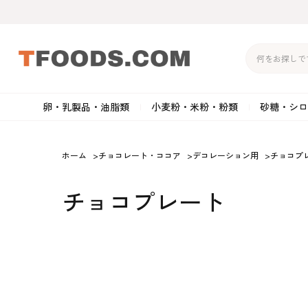
卵・乳製品・油脂類
小麦粉・米粉・粉類
砂糖・シロ
バター
強力粉
生クリーム・ホイップク
砂
ホーム
>
チョコレート・ココア
>
デコレーション用
>
チョコプ
マーガリン
準強力粉
その他の乳製品
粉
チョコプレート
クリームチーズ
薄力粉
卵黄・卵白
黒
卵・乳製品・油脂類
小麦粉・米粉・粉類
砂糖・シロップ・蜂
その他のチーズ
全粒粉・ライ麦粉・セモリ
ショートニング
カ
蜜