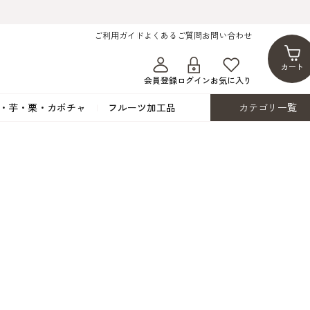
ご利用ガイド
よくあるご質問
お問い合わせ
カート
会員登録
ログイン
お気に入り
・芋・栗・カボチャ
フルーツ加工品
カテゴリ一覧
ト
蜂蜜・蜜蝋
シロップ漬け・水煮
フレーバーチョコレート
ココアパウダー
ンプキン
黒みつ・黒糖蜜
フルーツ洋酒漬け
洋生用チョコ・パータグラッセ
チップチョコ
ツ・シード
ワッフルシュガー
フルーツゼスト
カカオマス・カカオバター
バトンショコラ
カ
フルーツ加工品
カスタード・フラワ
イースト・添
ト
その他の砂糖類
デコレーション用
カカオニブ
ーペースト