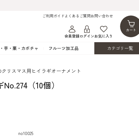
ご利用ガイド
よくあるご質問
お問い合わせ
カート
会員登録
ログイン
お気に入り
・芋・栗・カボチャ
フルーツ加工品
カテゴリ一覧
ト
蜂蜜・蜜蝋
シロップ漬け・水煮
フレーバーチョコレート
ココアパウダー
のクリスマス用ヒイラギオーナメント
ンプキン
黒みつ・黒糖蜜
フルーツ洋酒漬け
洋生用チョコ・パータグラッセ
チップチョコ
No.274（10個）
ツ・シード
ワッフルシュガー
フルーツゼスト
カカオマス・カカオバター
バトンショコラ
カ
フルーツ加工品
カスタード・フラワ
イースト・添
ト
その他の砂糖類
デコレーション用
カカオニブ
ーペースト
no10025