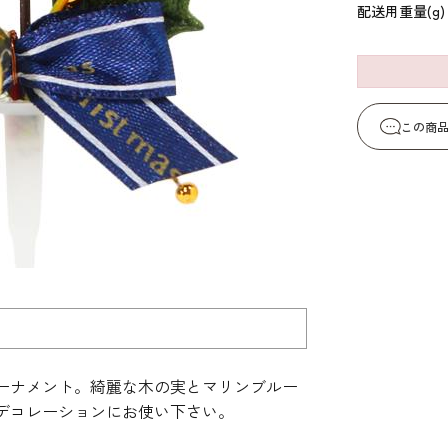
配送用重量(g)
コーヒー・紅茶・ハ
酒類・アルコール
和風素材
ーブ
この商
ーナメント。綺麗な木の実とマリンブルー
デコレーションにお使い下さい。