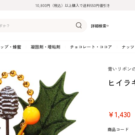
10,800円（税込）以上購入で送料550円値引き
詳細検索
ップ・蜂蜜
凝固剤・増粘剤
チョコレート・ココア
ナッツ
リーム
糖
アーモンド
ドライフルーツ
米粉
オイル・ラード
ゼラチン
水飴・転化糖・フォンダン
ココナッツ
ミックス粉
増粘剤・安定剤
ジャム・ソース・ペース
スイートチョコレート
ポテト・芋
青いリボン
糖
クルミ
フルーツピューレ
野菜加工品
ペクチン
てん菜糖（ビート糖）
ペースト
その他粉類
SOSA
果汁・エキス
ミルクチョコレート
カボチャ・パ
ヒイラギ
糖・ブラウンシュガー
ピスタチオ
フルーツピール
雑穀類
寒天
メープル・モラセス
プラリネ
その他
粉末・顆粒
ホワイトチョコレート
その他のナッ
凝固剤・増粘剤
チョコレート・ココ
ナッツ・芋・栗・
ナ粉
ラメル加工品
ヘーゼルナッツ
フルーツホール・カット
でんぷん粉
アガー
シロップ・ソース
栗・マロン
フリーズドライ
ガナッシュ用チョコレー
ア
ボチャ
￥1,430
商品コード