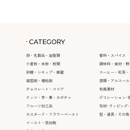
CATEGORY
卵・乳製品・油脂類
香料・スパイス
小麦粉・米粉・粉類
調味料・食材・野
砂糖・シロップ・蜂蜜
コーヒー・紅茶・
凝固剤・増粘剤
酒類・アルコール
チョコレート・ココア
和風素材
ナッツ・芋・栗・カボチャ
デコレーション･
フルーツ加工品
包材･ラッピング
カスタード・フラワーペースト
型・道具・その他
イースト・添加物