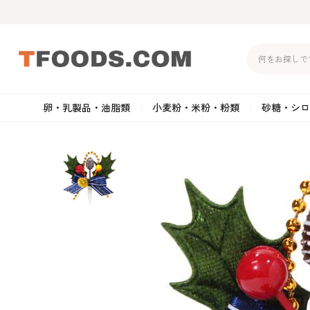
卵・乳製品・油脂類
小麦粉・米粉・粉類
砂糖・シロ
バター
強力粉
生クリーム・ホイップク
砂
マーガリン
準強力粉
その他の乳製品
粉
クリームチーズ
薄力粉
卵黄・卵白
黒
卵・乳製品・油脂類
小麦粉・米粉・粉類
砂糖・シロップ・蜂
その他のチーズ
全粒粉・ライ麦粉・セモリ
ショートニング
カ
蜜