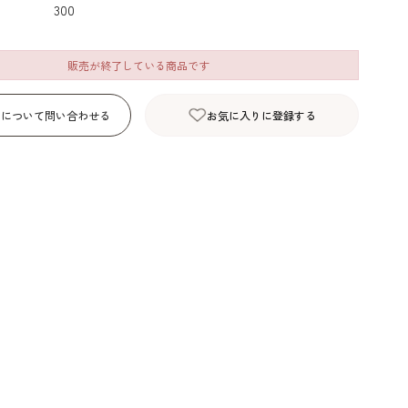
300
デコレーション･色
包材･ラッピング･デ
型・道具・そ
素･キャンドル
ザートカップ
販売が終了している商品です
品について問い合わせる
お気に入りに登録する