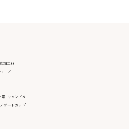
菜加工品
ハーブ
色素･キャンドル
･デザートカップ