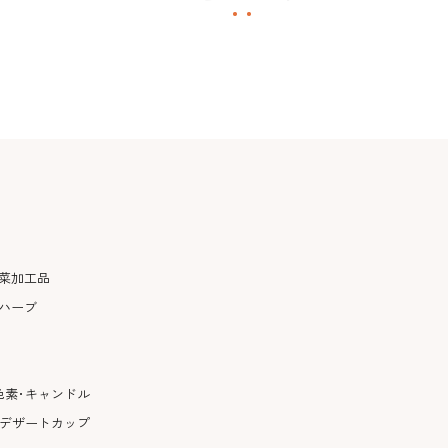
菜加工品
ハーブ
色素･キャンドル
･デザートカップ