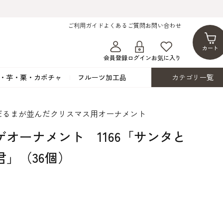
ご利用ガイド
よくあるご質問
お問い合わせ
カート
会員登録
ログイン
お気に入り
・芋・栗・カボチャ
フルーツ加工品
カテゴリ一覧
ト
蜂蜜・蜜蝋
シロップ漬け・水煮
フレーバーチョコレート
ココアパウダー
だるまが並んだクリスマス用オーナメント
ンプキン
黒みつ・黒糖蜜
フルーツ洋酒漬け
洋生用チョコ・パータグラッセ
チップチョコ
ゲオーナメント 1166「サンタと
ツ・シード
ワッフルシュガー
フルーツゼスト
カカオマス・カカオバター
バトンショコラ
カ
フルーツ加工品
カスタード・フラワ
イースト・添
君」（36個）
ト
その他の砂糖類
デコレーション用
カカオニブ
ーペースト