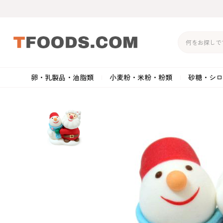
卵・乳製品・油脂類
小麦粉・米粉・粉類
砂糖・シロ
バター
強力粉
生クリーム・ホイップク
砂
マーガリン
準強力粉
その他の乳製品
粉
クリームチーズ
薄力粉
卵黄・卵白
黒
卵・乳製品・油脂類
小麦粉・米粉・粉類
砂糖・シロップ・蜂
その他のチーズ
全粒粉・ライ麦粉・セモリ
ショートニング
カ
蜜