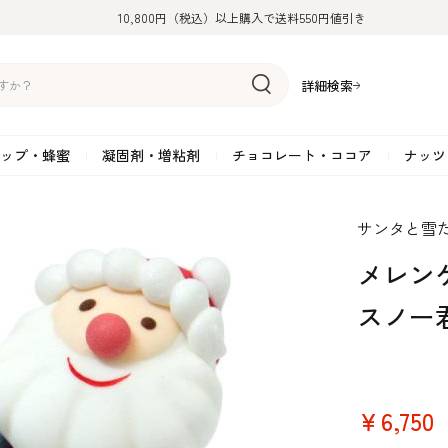
10,800円（税込）以上購入で送料550円値引き
詳細検索
ップ・蜂蜜
凝固剤・増粘剤
チョコレート・ココア
ナッツ
リーム
糖
アーモンド
ドライフルーツ
米粉
オイル・ラード
ゼラチン
水飴・転化糖・フォンダン
ココナッツ
ミックス粉
増粘剤・安定剤
ジャム・ソース・ペース
スイートチョコレート
ポテト・芋
サンタと雪
糖
クルミ
フルーツピューレ
野菜加工品
ペクチン
てん菜糖（ビート糖）
ペースト
その他粉類
SOSA
果汁・エキス
ミルクチョコレート
カボチャ・パ
メレン
糖・ブラウンシュガー
ピスタチオ
フルーツピール
雑穀類
寒天
メープル・モラセス
プラリネ
その他
粉末・顆粒
ホワイトチョコレート
その他のナッ
凝固剤・増粘剤
チョコレート・ココ
ナッツ・芋・栗・
スノー
ナ粉
ラメル加工品
ヘーゼルナッツ
フルーツホール・カット
でんぷん粉
アガー
シロップ・ソース
栗・マロン
フリーズドライ
ガナッシュ用チョコレー
ア
ボチャ
￥6,750