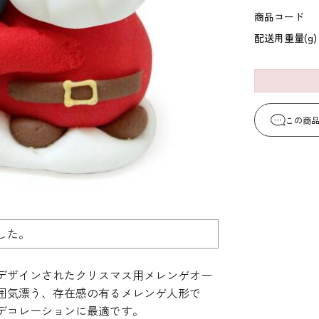
コーヒー・紅茶・ハ
酒類・アルコール
和風素材
商品コード
ーブ
配送用重量(g)
この商
した。
デザインされたクリスマス用メレンゲオー
囲気漂う、存在感の有るメレンゲ人形で
デコレーションに最適です。