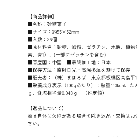
【商品詳細】
■名称：砂糖菓子
■サイズ：約55×52mm
■入数：36個
■原材料名：砂糖、澱粉、ゼラチン、水飴、植物油脂
素、青1）、(一部にゼラチンを含む)
■原産国：中国 ■最終加工地：日本
■保存方法：直射日光・高温多湿を避けて保存
■販売者：（株）まほろば 東京都板橋区高島平1-8
■栄養成分表示（100gあたり）：熱量410kcal、たん
ｇ、食塩相当量0.048ｇ （推定値）
【返品について】
商品自体に欠陥がある場合を除き返品・交換はお
さい。