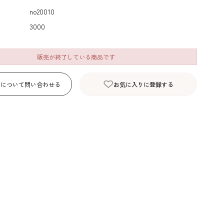
デコレーション･色
包材･ラッピング･デ
型・道具・そ
no20010
素･キャンドル
ザートカップ
3000
販売が終了している商品です
品について問い合わせる
お気に入りに登録する