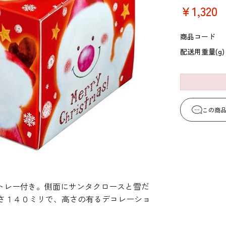
コーヒー・紅茶・ハ
酒類・アルコール
￥1,320
和風素材
ーブ
商品コード
配送用重量(g)
この商
紙トレー付き。側面にサンタクロースと雪だ
さ１４０ミリで、高さの有るデコレーショ