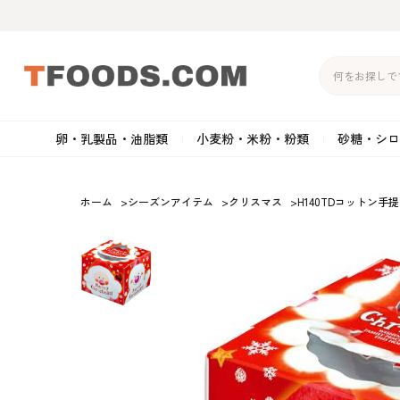
卵・乳製品・油脂類
小麦粉・米粉・粉類
砂糖・シロ
バター
強力粉
生クリーム・ホイップク
砂
ホーム
>
シーズンアイテム
>
クリスマス
>
H140TDコットン手
マーガリン
準強力粉
その他の乳製品
粉
クリームチーズ
薄力粉
卵黄・卵白
黒
卵・乳製品・油脂類
小麦粉・米粉・粉類
砂糖・シロップ・蜂
その他のチーズ
全粒粉・ライ麦粉・セモリ
ショートニング
カ
蜜