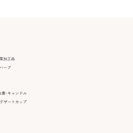
菜加工品
ハーブ
色素･キャンドル
･デザートカップ