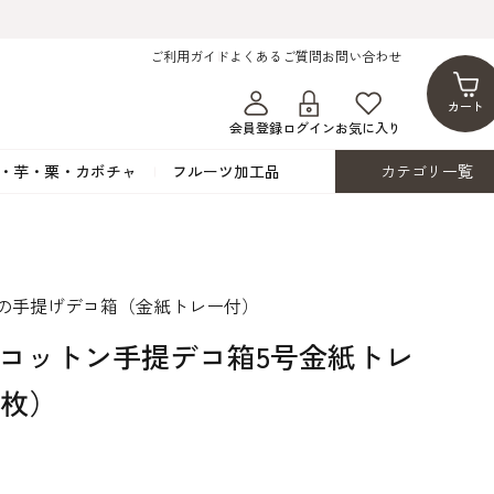
ご利用ガイド
よくあるご質問
お問い合わせ
カート
会員登録
ログイン
お気に入り
・芋・栗・カボチャ
フルーツ加工品
カテゴリ一覧
ト
蜂蜜・蜜蝋
シロップ漬け・水煮
フレーバーチョコレート
ココアパウダー
ンプキン
黒みつ・黒糖蜜
フルーツ洋酒漬け
洋生用チョコ・パータグラッセ
チップチョコ
リの手提げデコ箱（金紙トレー付）
ツ・シード
ワッフルシュガー
フルーツゼスト
カカオマス・カカオバター
バトンショコラ
カ
フルーツ加工品
カスタード・フラワ
イースト・添
TDコットン手提デコ箱5号金紙トレ
ト
その他の砂糖類
デコレーション用
カカオニブ
ーペースト
5枚）