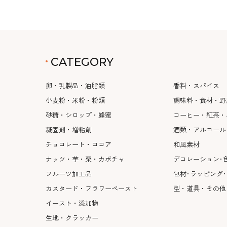
CATEGORY
卵・乳製品・油脂類
香料・スパイス
小麦粉・米粉・粉類
調味料・食材・野
砂糖・シロップ・蜂蜜
コーヒー・紅茶・
凝固剤・増粘剤
酒類・アルコール
チョコレート・ココア
和風素材
ナッツ・芋・栗・カボチャ
デコレーション･
フルーツ加工品
包材･ラッピング
カスタード・フラワーペースト
型・道具・その他
イースト・添加物
生地・クラッカー