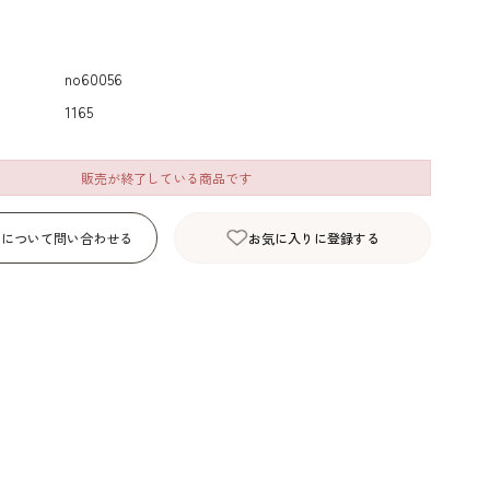
デコレーション･色
包材･ラッピング･デ
型・道具・そ
素･キャンドル
ザートカップ
no60056
1165
販売が終了している商品です
品について問い合わせる
お気に入りに登録する