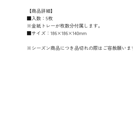
【商品詳細】
■入数：5枚
※金紙トレーが枚数分付属します。
■サイズ：186×186×140mm
※シーズン商品につき品切れの際はご容赦願いま