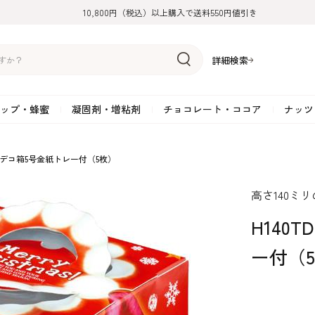
10,800円（税込）以上購入で送料550円値引き
詳細検索
ップ・蜂蜜
凝固剤・増粘剤
チョコレート・ココア
ナッツ
リーム
糖
アーモンド
ドライフルーツ
米粉
オイル・ラード
ゼラチン
水飴・転化糖・フォンダン
ココナッツ
ミックス粉
増粘剤・安定剤
ジャム・ソース・ペース
スイートチョコレート
ポテト・芋
提デコ箱5号金紙トレー付（5枚）
糖
クルミ
フルーツピューレ
野菜加工品
ペクチン
てん菜糖（ビート糖）
ペースト
その他粉類
SOSA
果汁・エキス
ミルクチョコレート
カボチャ・パ
高さ140ミ
糖・ブラウンシュガー
ピスタチオ
フルーツピール
雑穀類
寒天
メープル・モラセス
プラリネ
その他
粉末・顆粒
ホワイトチョコレート
その他のナッ
凝固剤・増粘剤
チョコレート・ココ
ナッツ・芋・栗・
H140
ナ粉
ラメル加工品
ヘーゼルナッツ
フルーツホール・カット
でんぷん粉
アガー
シロップ・ソース
栗・マロン
フリーズドライ
ガナッシュ用チョコレー
ア
ボチャ
ー付（