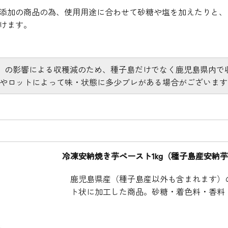
添加の商品の為、使用用途に合わせて砂糖や塩を加えたりと、
けます。
病）の影響による収穫減のため、種子島だけでなく鹿児島県内で
作柄やロットによって味・状態に多少ブレがある場合がございます
冷凍安納焼き芋ペースト1kg（種子島産安納芋
鹿児島県産（種子島産以外も含まれます）の
ト状に加工した商品。砂糖・着色料・香料