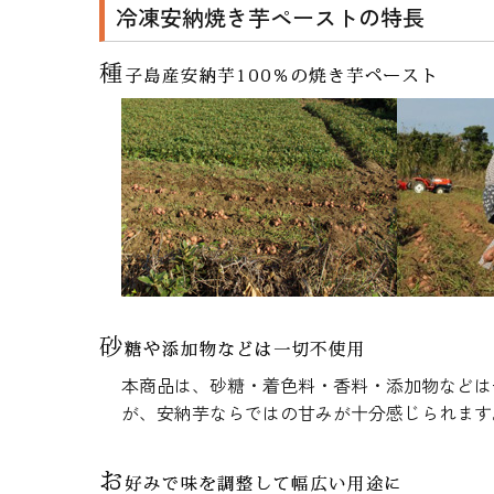
冷凍安納焼き芋ペーストの特長
生地・クラッカー
香料・スパイス
調味料・食材・野菜
加工品
本商品は、砂糖・着色料・香料・添加物などは
が、安納芋ならではの甘みが十分感じられます