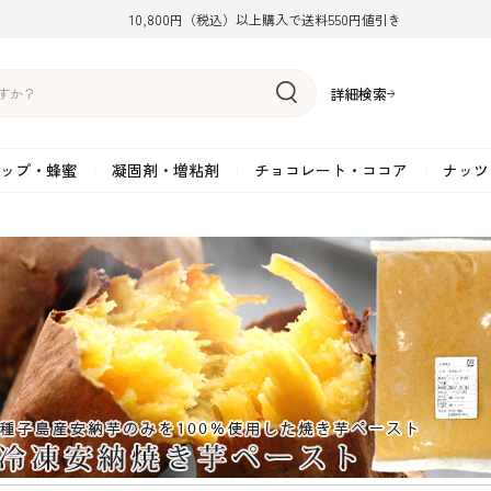
10,800円（税込）以上購入で送料550円値引き
詳細検索
ップ・蜂蜜
凝固剤・増粘剤
チョコレート・ココア
ナッツ
リーム
糖
アーモンド
ドライフルーツ
米粉
オイル・ラード
ゼラチン
水飴・転化糖・フォンダン
ココナッツ
ミックス粉
増粘剤・安定剤
ジャム・ソース・ペース
スイートチョコレート
ポテト・芋
糖
クルミ
フルーツピューレ
野菜加工品
ペクチン
てん菜糖（ビート糖）
ペースト
その他粉類
SOSA
果汁・エキス
ミルクチョコレート
カボチャ・パ
糖・ブラウンシュガー
ピスタチオ
フルーツピール
雑穀類
寒天
メープル・モラセス
プラリネ
その他
粉末・顆粒
ホワイトチョコレート
その他のナッ
凝固剤・増粘剤
チョコレート・ココ
ナッツ・芋・栗・
ナ粉
ラメル加工品
ヘーゼルナッツ
フルーツホール・カット
でんぷん粉
アガー
シロップ・ソース
栗・マロン
フリーズドライ
ガナッシュ用チョコレー
ア
ボチャ