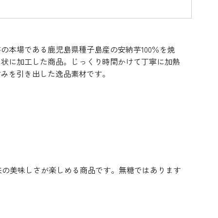
デコレーション･色
包材･ラッピング･デ
型・道具・そ
素･キャンドル
ザートカップ
の本場である鹿児島県種子島産の安納芋100％を焼
ト状に加工した商品。じっくり時間かけて丁寧に加熱
甘みを引き出した逸品素材です。
来の美味しさが楽しめる商品です。無糖ではあります