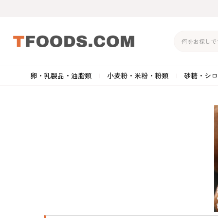
卵・乳製品・油脂類
小麦粉・米粉・粉類
砂糖・シロ
バター
強力粉
生クリーム・ホイップク
砂
マーガリン
準強力粉
その他の乳製品
粉
クリームチーズ
薄力粉
卵黄・卵白
黒
卵・乳製品・油脂類
小麦粉・米粉・粉類
砂糖・シロップ・蜂
その他のチーズ
全粒粉・ライ麦粉・セモリ
ショートニング
カ
蜜