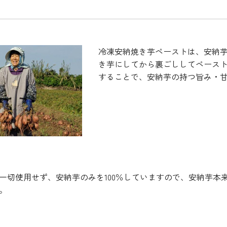
コーヒー・紅茶・ハ
酒類・アルコール
和風素材
ーブ
冷凍安納焼き芋ペーストは、安納芋
き芋にしてから裏ごししてペース
することで、安納芋の持つ旨み・
一切使用せず、安納芋のみを100％していますので、安納芋本
。