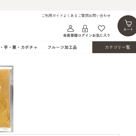
ご利用ガイド
よくあるご質問
お問い合わせ
カート
会員登録
ログイン
お気に入り
・芋・栗・カボチャ
フルーツ加工品
カテゴリ一覧
ト
蜂蜜・蜜蝋
シロップ漬け・水煮
フレーバーチョコレート
ココアパウダー
ンプキン
黒みつ・黒糖蜜
フルーツ洋酒漬け
洋生用チョコ・パータグラッセ
チップチョコ
ツ・シード
ワッフルシュガー
フルーツゼスト
カカオマス・カカオバター
バトンショコラ
カ
フルーツ加工品
カスタード・フラワ
イースト・添
ト
その他の砂糖類
デコレーション用
カカオニブ
ーペースト