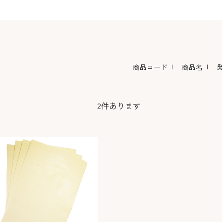
コーヒー・紅茶・ハ
酒類・アルコール
和風素材
ーブ
商品コード
商品名
2
件あります