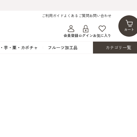
ご利用ガイド
よくあるご質問
お問い合わせ
カート
会員登録
ログイン
お気に入り
・芋・栗・カボチャ
フルーツ加工品
カテゴリ一覧
ト
蜂蜜・蜜蝋
シロップ漬け・水煮
フレーバーチョコレート
ココアパウダー
ンプキン
黒みつ・黒糖蜜
フルーツ洋酒漬け
洋生用チョコ・パータグラッセ
チップチョコ
ツ・シード
ワッフルシュガー
フルーツゼスト
カカオマス・カカオバター
バトンショコラ
カ
フルーツ加工品
カスタード・フラワ
イースト・添
ト
その他の砂糖類
デコレーション用
カカオニブ
ーペースト