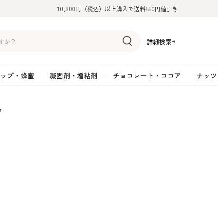
10,800円（税込）以上購入で送料550円値引き
詳細検索
ップ・蜂蜜
凝固剤・増粘剤
チョコレート・ココア
ナッツ
リーム
糖
アーモンド
ドライフルーツ
米粉
オイル・ラード
ゼラチン
水飴・転化糖・フォンダン
ココナッツ
ミックス粉
増粘剤・安定剤
ジャム・ソース・ペース
スイートチョコレート
ポテト・芋
コ
糖
クルミ
フルーツピューレ
野菜加工品
ペクチン
てん菜糖（ビート糖）
ペースト
その他粉類
SOSA
果汁・エキス
ミルクチョコレート
カボチャ・パ
糖・ブラウンシュガー
ピスタチオ
フルーツピール
雑穀類
寒天
メープル・モラセス
プラリネ
その他
粉末・顆粒
ホワイトチョコレート
その他のナッ
凝固剤・増粘剤
チョコレート・ココ
ナッツ・芋・栗・
ナ粉
ラメル加工品
ヘーゼルナッツ
フルーツホール・カット
でんぷん粉
アガー
シロップ・ソース
栗・マロン
フリーズドライ
ガナッシュ用チョコレー
ア
ボチャ