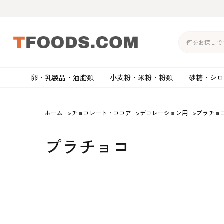
卵・乳製品・油脂類
小麦粉・米粉・粉類
砂糖・シロ
バター
強力粉
生クリーム・ホイップク
砂
ホーム
>
チョコレート・ココア
>
デコレーション用
>
プラチョ
マーガリン
準強力粉
その他の乳製品
粉
プラチョコ
クリームチーズ
薄力粉
卵黄・卵白
黒
卵・乳製品・油脂類
小麦粉・米粉・粉類
砂糖・シロップ・蜂
その他のチーズ
全粒粉・ライ麦粉・セモリ
ショートニング
カ
蜜