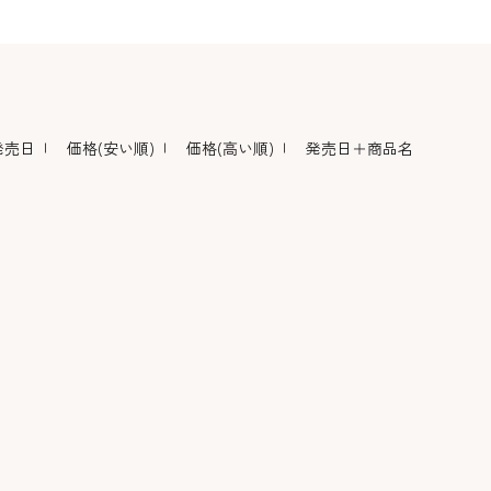
デコレーション･色
包材･ラッピング･デ
型・道具・そ
素･キャンドル
ザートカップ
発売日
価格(安い順)
価格(高い順)
発売日＋商品名