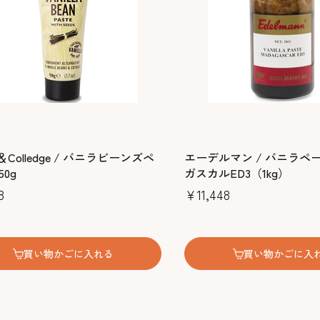
or＆Colledge / バニラビーンズペ
エーデルマン / バニラペ
0g
ガスカルED3（1kg）
8
￥11,448
買い物かごに入れる
買い物かごに入