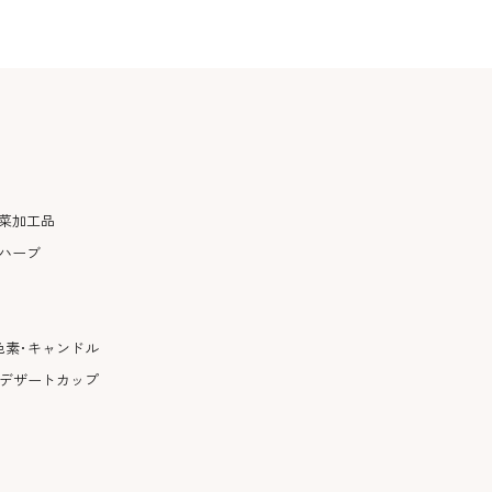
菜加工品
ハーブ
色素･キャンドル
･デザートカップ