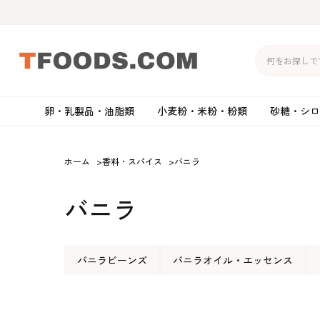
卵・乳製品・油脂類
小麦粉・米粉・粉類
砂糖・シロ
バター
強力粉
生クリーム・ホイップク
砂
ホーム
>
香料・スパイス
>
バニラ
マーガリン
準強力粉
その他の乳製品
粉
バニラ
クリームチーズ
薄力粉
卵黄・卵白
黒
卵・乳製品・油脂類
小麦粉・米粉・粉類
砂糖・シロップ・蜂
その他のチーズ
全粒粉・ライ麦粉・セモリ
ショートニング
カ
蜜
バニラビーンズ
バニラオイル・エッセンス