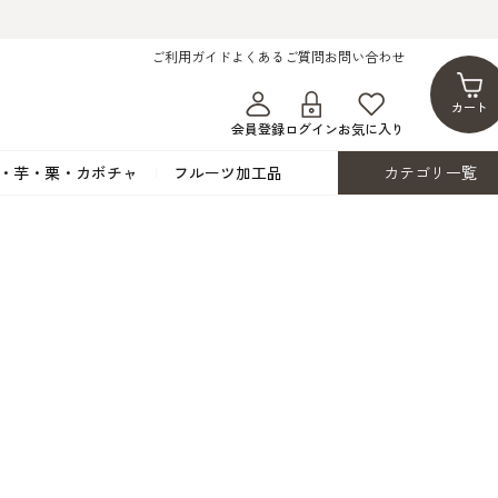
ご利用ガイド
よくあるご質問
お問い合わせ
カート
会員登録
ログイン
お気に入り
・芋・栗・カボチャ
フルーツ加工品
カテゴリ一覧
ト
蜂蜜・蜜蝋
シロップ漬け・水煮
フレーバーチョコレート
ココアパウダー
ンプキン
黒みつ・黒糖蜜
フルーツ洋酒漬け
洋生用チョコ・パータグラッセ
チップチョコ
ツ・シード
ワッフルシュガー
フルーツゼスト
カカオマス・カカオバター
バトンショコラ
カ
フルーツ加工品
カスタード・フラワ
イースト・添
ト
その他の砂糖類
デコレーション用
カカオニブ
ーペースト