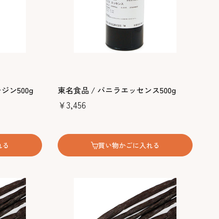
ジン500g
東名食品 / バニラエッセンス500g
￥3,456
れる
買い物かごに入れる