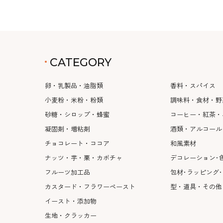
CATEGORY
卵・乳製品・油脂類
香料・スパイス
小麦粉・米粉・粉類
調味料・食材・野
砂糖・シロップ・蜂蜜
コーヒー・紅茶・
凝固剤・増粘剤
酒類・アルコール
チョコレート・ココア
和風素材
ナッツ・芋・栗・カボチャ
デコレーション･
フルーツ加工品
包材･ラッピング
カスタード・フラワーペースト
型・道具・その他
イースト・添加物
生地・クラッカー