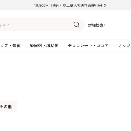
10,800円（税込）以上購入で送料550円値引き
詳細検索
ップ・蜂蜜
凝固剤・増粘剤
チョコレート・ココア
ナッツ
リーム
糖
アーモンド
ドライフルーツ
米粉
オイル・ラード
ゼラチン
水飴・転化糖・フォンダン
ココナッツ
ミックス粉
増粘剤・安定剤
ジャム・ソース・ペース
スイートチョコレート
ポテト・芋
糖
クルミ
フルーツピューレ
野菜加工品
ペクチン
てん菜糖（ビート糖）
ペースト
その他粉類
SOSA
果汁・エキス
ミルクチョコレート
カボチャ・パ
糖・ブラウンシュガー
ピスタチオ
フルーツピール
雑穀類
寒天
メープル・モラセス
プラリネ
その他
粉末・顆粒
ホワイトチョコレート
その他のナッ
凝固剤・増粘剤
チョコレート・ココ
ナッツ・芋・栗・
ナ粉
ラメル加工品
ヘーゼルナッツ
フルーツホール・カット
でんぷん粉
アガー
シロップ・ソース
栗・マロン
フリーズドライ
ガナッシュ用チョコレー
ア
ボチャ
その他