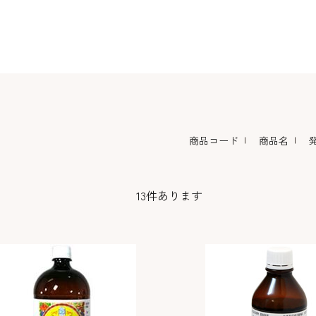
コーヒー・紅茶・ハ
酒類・アルコール
和風素材
ーブ
商品コード
商品名
13
件あります