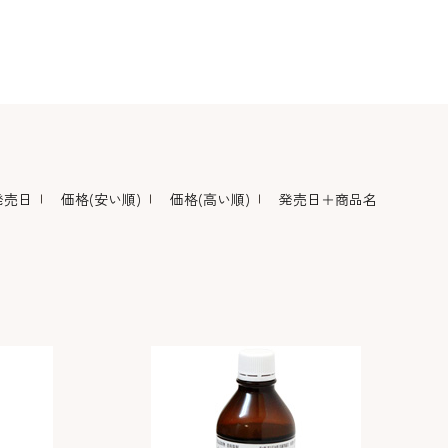
デコレーション･色
包材･ラッピング･デ
型・道具・そ
素･キャンドル
ザートカップ
発売日
価格(安い順)
価格(高い順)
発売日＋商品名