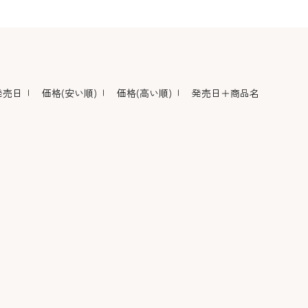
デコレーション･色
包材･ラッピング･デ
型・道具・そ
素･キャンドル
ザートカップ
発売日
価格(安い順)
価格(高い順)
発売日＋商品名