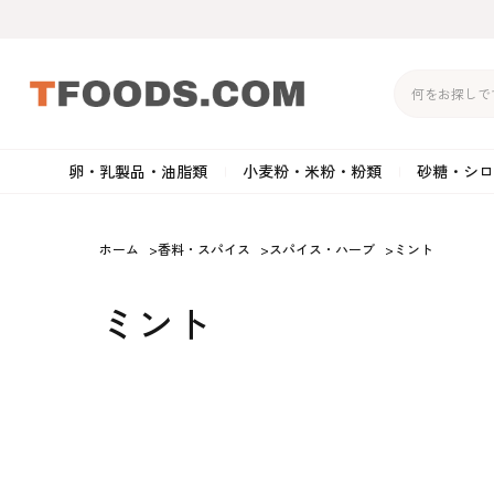
卵・乳製品・油脂類
小麦粉・米粉・粉類
砂糖・シロ
バター
強力粉
生クリーム・ホイップク
砂
ホーム
>
香料・スパイス
>
スパイス・ハーブ
>
ミント
マーガリン
準強力粉
その他の乳製品
粉
ミント
クリームチーズ
薄力粉
卵黄・卵白
黒
卵・乳製品・油脂類
小麦粉・米粉・粉類
砂糖・シロップ・蜂
その他のチーズ
全粒粉・ライ麦粉・セモリ
ショートニング
カ
蜜