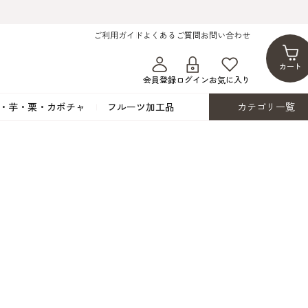
ご利用ガイド
よくあるご質問
お問い合わせ
カート
会員登録
ログイン
お気に入り
・芋・栗・カボチャ
フルーツ加工品
カテゴリ一覧
ト
蜂蜜・蜜蝋
シロップ漬け・水煮
フレーバーチョコレート
ココアパウダー
ンプキン
黒みつ・黒糖蜜
フルーツ洋酒漬け
洋生用チョコ・パータグラッセ
チップチョコ
ツ・シード
ワッフルシュガー
フルーツゼスト
カカオマス・カカオバター
バトンショコラ
カ
フルーツ加工品
カスタード・フラワ
イースト・添
ト
その他の砂糖類
デコレーション用
カカオニブ
ーペースト