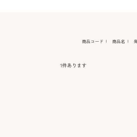
コーヒー・紅茶・ハ
酒類・アルコール
和風素材
ーブ
商品コード
商品名
1
件あります