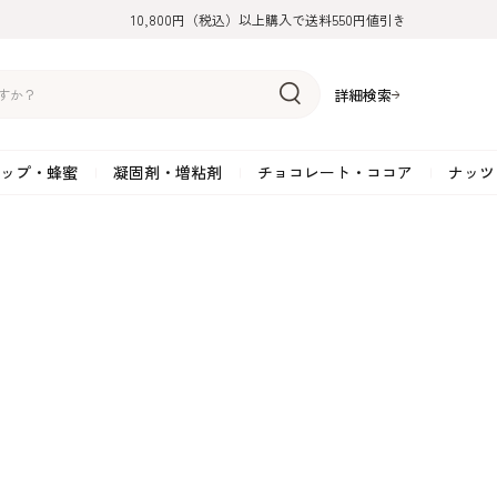
10,800円（税込）以上購入で送料550円値引き
詳細検索
ップ・蜂蜜
凝固剤・増粘剤
チョコレート・ココア
ナッツ
リーム
糖
アーモンド
ドライフルーツ
米粉
オイル・ラード
ゼラチン
水飴・転化糖・フォンダン
ココナッツ
ミックス粉
増粘剤・安定剤
ジャム・ソース・ペース
スイートチョコレート
ポテト・芋
糖
クルミ
フルーツピューレ
野菜加工品
ペクチン
てん菜糖（ビート糖）
ペースト
その他粉類
SOSA
果汁・エキス
ミルクチョコレート
カボチャ・パ
糖・ブラウンシュガー
ピスタチオ
フルーツピール
雑穀類
寒天
メープル・モラセス
プラリネ
その他
粉末・顆粒
ホワイトチョコレート
その他のナッ
凝固剤・増粘剤
チョコレート・ココ
ナッツ・芋・栗・
ナ粉
ラメル加工品
ヘーゼルナッツ
フルーツホール・カット
でんぷん粉
アガー
シロップ・ソース
栗・マロン
フリーズドライ
ガナッシュ用チョコレー
ア
ボチャ