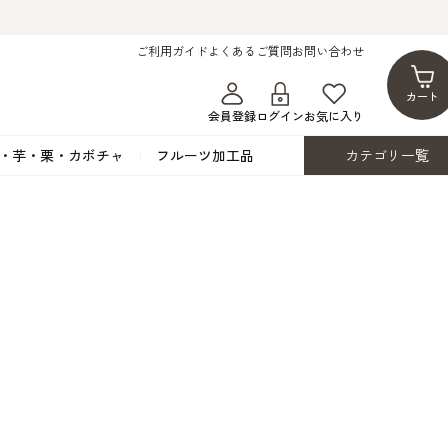
ご利用ガイド
よくあるご質問
お問い合わせ
カート
会員登録
ログイン
お気に入り
・芋・栗・カボチャ
フルーツ加工品
カテゴリ一覧
ト
蜂蜜・蜜蝋
シロップ漬け・水煮
フレーバーチョコレート
ココアパウダー
ンプキン
黒みつ・黒糖蜜
フルーツ洋酒漬け
洋生用チョコ・パータグラッセ
チップチョコ
ツ・シード
ワッフルシュガー
フルーツゼスト
カカオマス・カカオバター
バトンショコラ
カ
フルーツ加工品
カスタード・フラワ
イースト・添
ト
その他の砂糖類
デコレーション用
カカオニブ
ーペースト