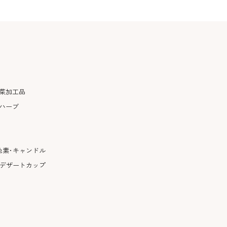
菜加工品
ハーブ
色素･キャンドル
･デザートカップ