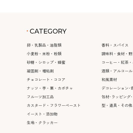
CATEGORY
卵・乳製品・油脂類
香料・スパイス
小麦粉・米粉・粉類
調味料・食材・野
砂糖・シロップ・蜂蜜
コーヒー・紅茶・
凝固剤・増粘剤
酒類・アルコール
チョコレート・ココア
和風素材
ナッツ・芋・栗・カボチャ
デコレーション･
フルーツ加工品
包材･ラッピング
カスタード・フラワーペースト
型・道具・その他
イースト・添加物
生地・クラッカー