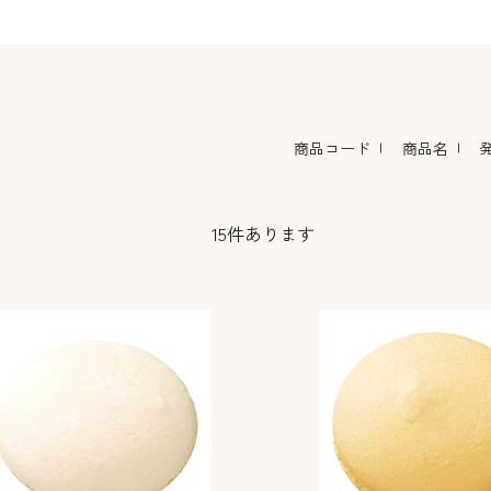
コーヒー・紅茶・ハ
酒類・アルコール
和風素材
ーブ
商品コード
商品名
15
件あります