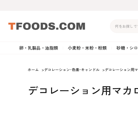
卵・乳製品・油脂類
小麦粉・米粉・粉類
砂糖・シロ
バター
強力粉
生クリーム・ホイップク
砂
ホーム
>
デコレーション･色素･キャンドル
>
デコレーション用マ
マーガリン
準強力粉
その他の乳製品
粉
デコレーション用マカ
クリームチーズ
薄力粉
卵黄・卵白
黒
卵・乳製品・油脂類
小麦粉・米粉・粉類
砂糖・シロップ・蜂
その他のチーズ
全粒粉・ライ麦粉・セモリ
ショートニング
カ
蜜