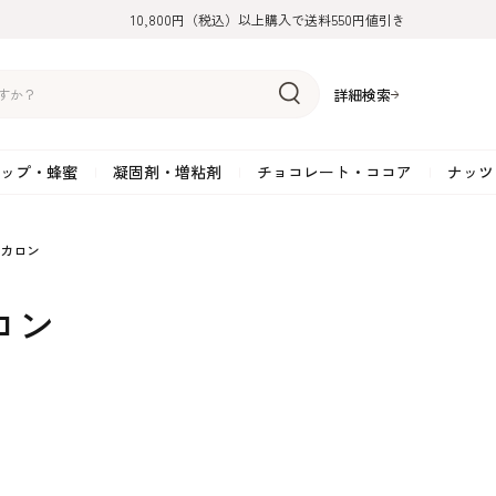
10,800円（税込）以上購入で送料550円値引き
詳細検索
ップ・蜂蜜
凝固剤・増粘剤
チョコレート・ココア
ナッツ
リーム
糖
アーモンド
ドライフルーツ
米粉
オイル・ラード
ゼラチン
水飴・転化糖・フォンダン
ココナッツ
ミックス粉
増粘剤・安定剤
ジャム・ソース・ペース
スイートチョコレート
ポテト・芋
カロン
糖
クルミ
フルーツピューレ
野菜加工品
ペクチン
てん菜糖（ビート糖）
ペースト
その他粉類
SOSA
果汁・エキス
ミルクチョコレート
カボチャ・パ
ロン
糖・ブラウンシュガー
ピスタチオ
フルーツピール
雑穀類
寒天
メープル・モラセス
プラリネ
その他
粉末・顆粒
ホワイトチョコレート
その他のナッ
凝固剤・増粘剤
チョコレート・ココ
ナッツ・芋・栗・
ナ粉
ラメル加工品
ヘーゼルナッツ
フルーツホール・カット
でんぷん粉
アガー
シロップ・ソース
栗・マロン
フリーズドライ
ガナッシュ用チョコレー
ア
ボチャ