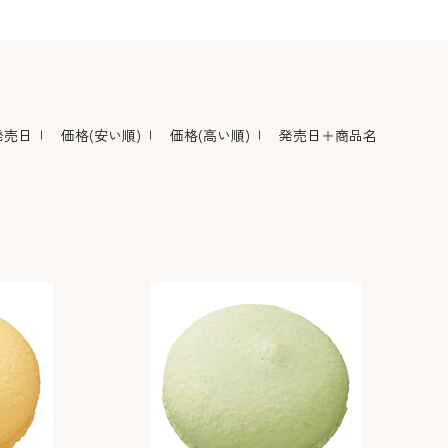
デコレーション･色
包材･ラッピング･デ
型・道具・そ
素･キャンドル
ザートカップ
発売日
価格(安い順)
価格(高い順)
発売日＋商品名