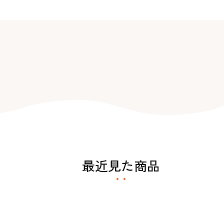
コーヒー・紅茶・ハ
酒類・アルコール
和風素材
ーブ
最近見た商品