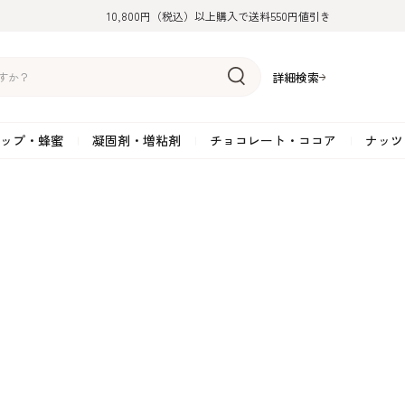
10,800円（税込）以上購入で送料550円値引き
詳細検索
ップ・蜂蜜
凝固剤・増粘剤
チョコレート・ココア
ナッツ
リーム
糖
アーモンド
ドライフルーツ
米粉
オイル・ラード
ゼラチン
水飴・転化糖・フォンダン
ココナッツ
ミックス粉
増粘剤・安定剤
ジャム・ソース・ペース
スイートチョコレート
ポテト・芋
糖
クルミ
フルーツピューレ
野菜加工品
ペクチン
てん菜糖（ビート糖）
ペースト
その他粉類
SOSA
果汁・エキス
ミルクチョコレート
カボチャ・パ
糖・ブラウンシュガー
ピスタチオ
フルーツピール
雑穀類
寒天
メープル・モラセス
プラリネ
その他
粉末・顆粒
ホワイトチョコレート
その他のナッ
凝固剤・増粘剤
チョコレート・ココ
ナッツ・芋・栗・
ナ粉
ラメル加工品
ヘーゼルナッツ
フルーツホール・カット
でんぷん粉
アガー
シロップ・ソース
栗・マロン
フリーズドライ
ガナッシュ用チョコレー
ア
ボチャ