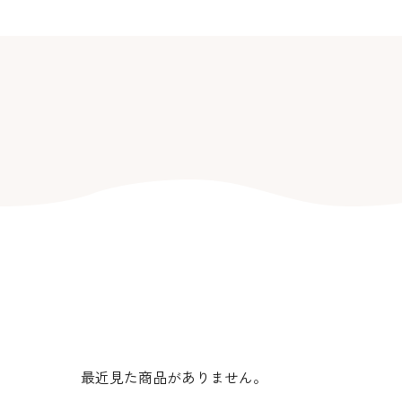
生地・クラッカー
香料・スパイス
調味料・食材・野菜
加工品
商品一覧
最近見た商品がありません。