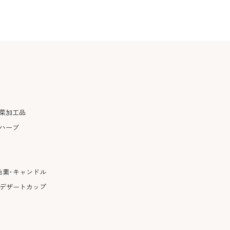
菜加工品
ハーブ
色素･キャンドル
･デザートカップ