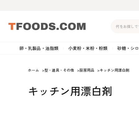
卵・乳製品・油脂類
小麦粉・米粉・粉類
砂糖・シロ
バター
強力粉
生クリーム・ホイップク
砂
ホーム
>
型・道具・その他
>
厨房用品
>
キッチン用漂白剤
マーガリン
準強力粉
その他の乳製品
粉
キッチン用漂白剤
クリームチーズ
薄力粉
卵黄・卵白
黒
卵・乳製品・油脂類
小麦粉・米粉・粉類
砂糖・シロップ・蜂
その他のチーズ
全粒粉・ライ麦粉・セモリ
ショートニング
カ
蜜