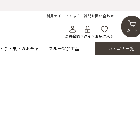
ご利用ガイド
よくあるご質問
お問い合わせ
カート
会員登録
ログイン
お気に入り
・芋・栗・カボチャ
フルーツ加工品
カテゴリ一覧
ト
蜂蜜・蜜蝋
シロップ漬け・水煮
フレーバーチョコレート
ココアパウダー
ンプキン
黒みつ・黒糖蜜
フルーツ洋酒漬け
洋生用チョコ・パータグラッセ
チップチョコ
ツ・シード
ワッフルシュガー
フルーツゼスト
カカオマス・カカオバター
バトンショコラ
カ
フルーツ加工品
カスタード・フラワ
イースト・添
ト
その他の砂糖類
デコレーション用
カカオニブ
ーペースト