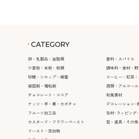
CATEGORY
卵・乳製品・油脂類
香料・スパイス
小麦粉・米粉・粉類
調味料・食材・野
砂糖・シロップ・蜂蜜
コーヒー・紅茶・
凝固剤・増粘剤
酒類・アルコール
チョコレート・ココア
和風素材
ナッツ・芋・栗・カボチャ
デコレーション･
フルーツ加工品
包材･ラッピング
カスタード・フラワーペースト
型・道具・その他
イースト・添加物