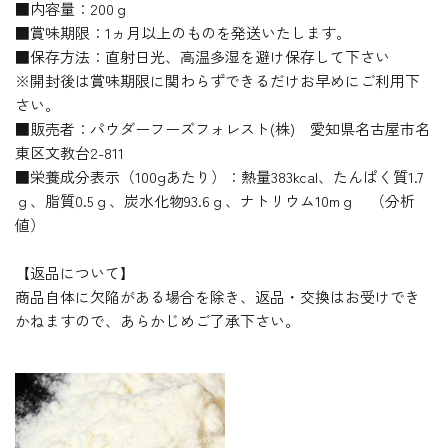
■内容量：200ｇ
■賞味期限：1ヵ月以上のものを発送いたします。
■保存方法：直射日光、高温多湿を避け保存して下さい
※開封後は賞味期限に関わらずできるだけお早めにご利用下
さい。
■販売者：パウダーフーズフォレスト(株) 愛知県名古屋市名
東区文教台2-811
■栄養成分表示（100gあたり）：熱量383kcal、たんぱく質1.7
ｇ、脂質0.5ｇ、炭水化物93.6ｇ、ナトリウム10mｇ （分析
値）
【返品について】
商品自体に欠陥がある場合を除き、返品・交換はお受けでき
かねますので、あらかじめご了承下さい。