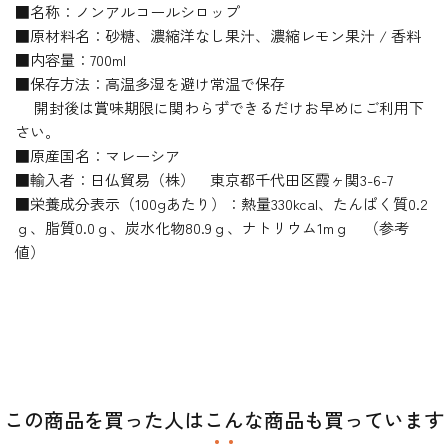
■名称：ノンアルコールシロップ
■原材料名：砂糖、濃縮洋なし果汁、濃縮レモン果汁 / 香料
■内容量：700ml
■保存方法：高温多湿を避け常温で保存
開封後は賞味期限に関わらずできるだけお早めにご利用下
さい。
■原産国名：マレーシア
■輸入者：日仏貿易（株） 東京都千代田区霞ヶ関3-6-7
■栄養成分表示（100gあたり）：熱量330kcal、たんぱく質0.2
ｇ、脂質0.0ｇ、炭水化物80.9ｇ、ナトリウム1mｇ （参考
値）
この商品を買った人はこんな商品も買っています