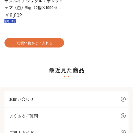
サンルイ / シュクル・オンブロ
ップ（白）5kg（2個×1000セッ
ト）
￥8,802
買い物かごに入れる
最近見た商品
お問い合わせ
よくあるご質問
ご利用ガイド