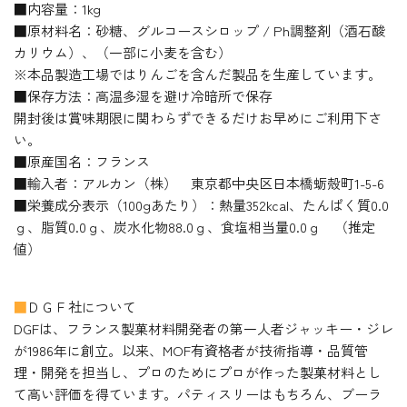
■内容量：1kg
■原材料名：砂糖、グルコースシロップ / Ph調整剤（酒石酸
カリウム）、（一部に小麦を含む）
※本品製造工場ではりんごを含んだ製品を生産しています。
■保存方法：高温多湿を避け冷暗所で保存
開封後は賞味期限に関わらずできるだけお早めにご利用下さ
い。
■原産国名：フランス
■輸入者：アルカン（株） 東京都中央区日本橋蛎殻町1-5-6
■栄養成分表示（100gあたり）：熱量352kcal、たんぱく質0.0
ｇ、脂質0.0ｇ、炭水化物88.0ｇ、食塩相当量0.0ｇ （推定
値）
■
ＤＧＦ社について
DGFは、フランス製菓材料開発者の第一人者ジャッキー・ジレ
が1986年に創立。以来、MOF有資格者が技術指導・品質管
理・開発を担当し、プロのためにプロが作った製菓材料とし
て高い評価を得ています。パティスリーはもちろん、ブーラ