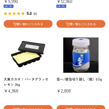
￥9,990
￥12,960
5.0
（1）
買い物かごに入れる
買い物かごに入れる
大東カカオ / パータグラッセ
箔一/銀箔切り廻し（粗）0.5g
レモン 2kg
￥4,968
￥2,808