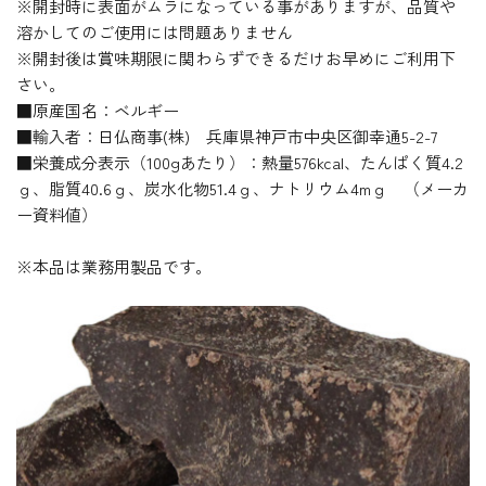
※開封時に表面がムラになっている事がありますが、品質や
溶かしてのご使用には問題ありません
※開封後は賞味期限に関わらずできるだけお早めにご利用下
さい。
■原産国名：ベルギー
■輸入者：日仏商事(株) 兵庫県神戸市中央区御幸通5-2-7
■栄養成分表示（100gあたり）：熱量576kcal、たんぱく質4.2
ｇ、脂質40.6ｇ、炭水化物51.4ｇ、ナトリウム4mｇ （メーカ
ー資料値）
※本品は業務用製品です。