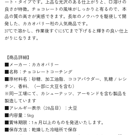
ート・タイプです。上品な光沢のある仕上がりと、口溶けの
良さが特徴。チョコレートの風味がしっかりと有るので、本
品の質の高さが実感できます。長年のノウハウを駆使して開
発した、カカオバリー社の人気商品です。
37℃で溶かし、作業後すぐに5℃まで下げると輝きの良い仕上
がりになります。
【商品詳細】
■メーカー：カカオバリー
■名称：チョコレートコーチング
■原材料名：砂糖、加工油脂、ココアパウダー、乳糖 / レシ
チン、香料、（一部に大豆を含む）
※同一工場にて、カシューナッツ、アーモンドを含む製品を
製造しています
■アレルギー表示（28品目）：大豆
■内容量：5kg
■賞味期限：1ヵ月以上のものを発送いたします。
■保存方法：乾燥した冷暗所で保存