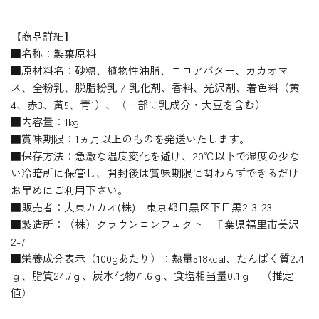
【商品詳細】
■名称：製菓原料
■原材料名：砂糖、植物性油脂、ココアバター、カカオマ
ス、全粉乳、脱脂粉乳 / 乳化剤、香料、光沢剤、着色料（黄
4、赤3、黄5、青1）、（一部に乳成分・大豆を含む）
■内容量：1kg
■賞味期限：1ヵ月以上のものを発送いたします。
■保存方法：急激な温度変化を避け、20℃以下で湿度の少な
い冷暗所に保管し、開封後は賞味期限に関わらずできるだけ
お早めにご利用下さい。
■販売者：大東カカオ(株) 東京都目黒区下目黒2-3-23
■製造所：（株）クラウンコンフェクト 千葉県福里市美沢
2-7
■栄養成分表示（100gあたり）：熱量518kcal、たんぱく質2.4
ｇ、脂質24.7ｇ、炭水化物71.6ｇ、食塩相当量0.1ｇ （推定
値）