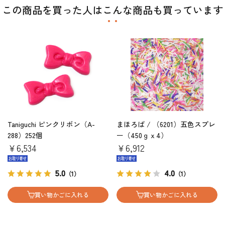
この商品を買った人はこんな商品も買っています
Taniguchi ピンクリボン（A-
まほろば / （6201）五色スプレ
288）252個
ー（450ｇｘ4）
￥6,534
￥6,912
5.0
4.0
（1）
（1）
買い物かごに入れる
買い物かごに入れる