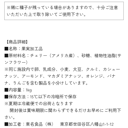
※稀に種子が残っている場合がありますので、十分ご注意
いただいた上で取り除いてご使用下さい。
【商品詳細】
■名称：果実加工品
■原材料名：チェリー（アメリカ産）、砂糖、植物性油脂(サ
ンフラワー）
※同じ施設内で卵、乳成分、小麦、大豆、クルミ、カシュー
ナッツ、アーモンド、マカダミアナッツ、オレンジ、バナ
ナ、りんごを含む製品を小分けしています。
■内容量：1kg
■保存方法：15℃以下の冷暗所で保存
※夏期は冷蔵便での出荷となります
開封後は賞味期限に関わらずできるだけお早めにご利用下
さい。
■加工者：東名食品（株） 東京都世田谷区八幡山1-1-12