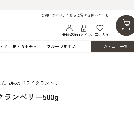
ご利用ガイド
よくあるご質問
お問い合わせ
カート
会員登録
ログイン
お気に入り
・芋・栗・カボチャ
フルーツ加工品
カテゴリ一覧
ト
蜂蜜・蜜蝋
シロップ漬け・水煮
フレーバーチョコレート
ココアパウダー
ンプキン
黒みつ・黒糖蜜
フルーツ洋酒漬け
洋生用チョコ・パータグラッセ
チップチョコ
した風味のドライクランベリー
ツ・シード
ワッフルシュガー
フルーツゼスト
カカオマス・カカオバター
バトンショコラ
カ
フルーツ加工品
カスタード・フラワ
イースト・添
ランベリー500g
ト
その他の砂糖類
デコレーション用
カカオニブ
ーペースト