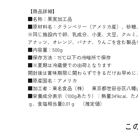
【商品詳細】
■名称：果実加工品
■原材料名：クランベリー（アメリカ産）、砂糖
※同じ施設内で卵、乳成分、小麦、大豆、クルミ
アナッツ、オレンジ、バナナ、りんごを含む製品
■内容量：500g
■保存方法：15℃以下の冷暗所で保存
■※夏期は冷蔵便での出荷となります
開封後は賞味期限に関わらずできるだけお早めに
■原産国名：アメリカ
■加工者：東名食品（株） 東京都世田谷区八幡山1-
■栄養成分表示（100gあたり）：熱量341kcal、た
ｇ、食塩相当量0.01ｇ （推定値）
こ