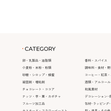
CATEGORY
卵・乳製品・油脂類
香料・スパイス
小麦粉・米粉・粉類
調味料・食材・野
砂糖・シロップ・蜂蜜
コーヒー・紅茶・
凝固剤・増粘剤
酒類・アルコール
チョコレート・ココア
和風素材
ナッツ・芋・栗・カボチャ
デコレーション･
フルーツ加工品
包材･ラッピング
カスタード・フラワーペースト
型・道具・その他