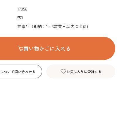
デコレーション･色
包材･ラッピング･デ
型・道具・そ
17056
素･キャンドル
ザートカップ
550
在庫品（即納：1～3営業日以内に出荷)
買い物かごに入れる
品について問い合わせる
お気に入りに登録する