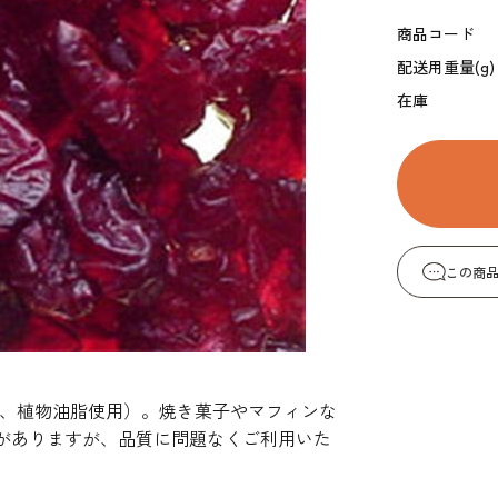
コーヒー・紅茶・ハ
酒類・アルコール
和風素材
商品コード
ーブ
配送用重量(g)
在庫
この商
糖、植物油脂使用）。焼き菓子やマフィンな
がありますが、品質に問題なくご利用いた