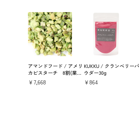
アマンドフード / アメリ
KUKKU / クランベリー
カピスターチ 8割(業務
ウダー30g
用)1kg
￥7,668
￥864