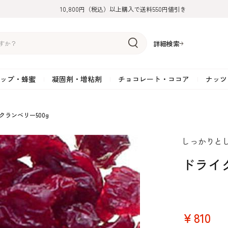
10,800円（税込）以上購入で送料550円値引き
詳細検索
ップ・蜂蜜
凝固剤・増粘剤
チョコレート・ココア
ナッツ
リーム
糖
アーモンド
ドライフルーツ
米粉
オイル・ラード
ゼラチン
水飴・転化糖・フォンダン
ココナッツ
ミックス粉
増粘剤・安定剤
ジャム・ソース・ペース
スイートチョコレート
ポテト・芋
クランベリー500g
糖
クルミ
フルーツピューレ
野菜加工品
ペクチン
てん菜糖（ビート糖）
ペースト
その他粉類
SOSA
果汁・エキス
ミルクチョコレート
カボチャ・パ
しっかりと
糖・ブラウンシュガー
ピスタチオ
フルーツピール
雑穀類
寒天
メープル・モラセス
プラリネ
その他
粉末・顆粒
ホワイトチョコレート
その他のナッ
凝固剤・増粘剤
チョコレート・ココ
ナッツ・芋・栗・
ドライク
ナ粉
ラメル加工品
ヘーゼルナッツ
フルーツホール・カット
でんぷん粉
アガー
シロップ・ソース
栗・マロン
フリーズドライ
ガナッシュ用チョコレー
ア
ボチャ
￥810