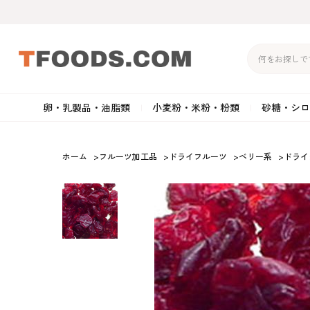
卵・乳製品・油脂類
小麦粉・米粉・粉類
砂糖・シロ
バター
強力粉
生クリーム・ホイップク
砂
ホーム
>
フルーツ加工品
>
ドライフルーツ
>
ベリー系
>
ドライ
マーガリン
準強力粉
その他の乳製品
粉
クリームチーズ
薄力粉
卵黄・卵白
黒
卵・乳製品・油脂類
小麦粉・米粉・粉類
砂糖・シロップ・蜂
その他のチーズ
全粒粉・ライ麦粉・セモリ
ショートニング
カ
蜜