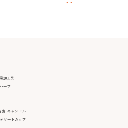
菜加工品
ハーブ
色素･キャンドル
･デザートカップ