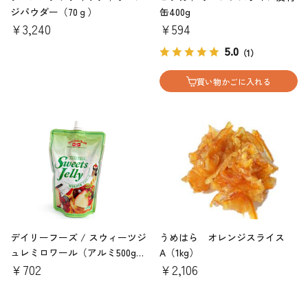
ジパウダー（70ｇ）
缶400g
￥3,240
￥594
5.0
（1）
買い物かごに入れる
デイリーフーズ / スウィーツジ
うめはら オレンジスライス
ュレミロワール（アルミ500gキ
A（1kg）
ャップ付）
￥702
￥2,106