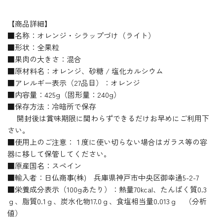
【商品詳細】
■名称：オレンジ・シラップづけ（ライト）
■形状：全果粒
■果肉の大きさ：混合
■原材料名：オレンジ、砂糖 / 塩化カルシウム
■アレルギー表示（27品目）：オレンジ
■内容量：425g（固形量：240g）
■保存方法：冷暗所で保存
開封後は賞味期限に関わらずできるだけお早めにご利用下
さい。
■使用上のご注意：１度に使い切らない場合はガラス等の容
器に移して保管してください。
■原産国名：スペイン
■輸入者：日仏商事(株) 兵庫県神戸市中央区御幸通5-2-7
■栄養成分表示（100gあたり）：熱量70kcal、たんぱく質0.3
ｇ、脂質0.1ｇ、炭水化物17.0ｇ、食塩相当量0.013ｇ （分析
値）