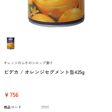
オレンジのふさのシロップ漬け
ビデカ / オレンジセグメント缶425g
￥756
商品コード
17111