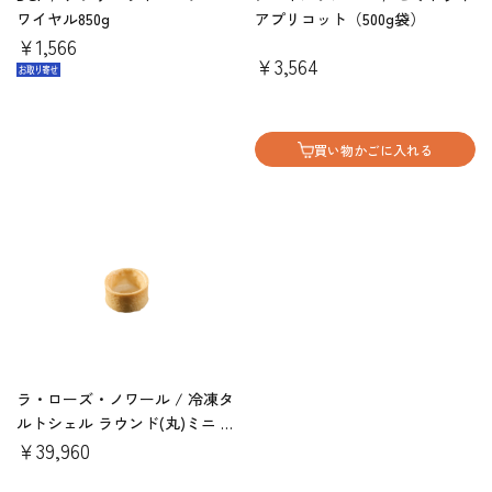
ワイヤル850g
アプリコット（500g袋）
￥1,566
￥3,564
買い物かごに入れる
ラ・ローズ・ノワール / 冷凍タ
ルトシェル ラウンド(丸)ミニ バ
ニラC&C（42入りｘ10箱)
￥39,960