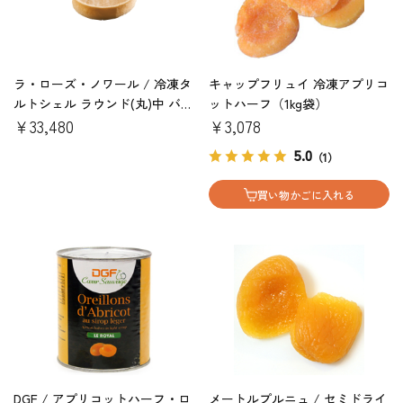
ラ・ローズ・ノワール / 冷凍タ
キャップフリュイ 冷凍アプリコ
ルトシェル ラウンド(丸)中 バニ
ットハーフ（1kg袋）
ラC&C（20入りx10箱)
￥33,480
￥3,078
5.0
（1）
買い物かごに入れる
DGF / アプリコットハーフ・ロ
メートルプルニュ / セミドライ