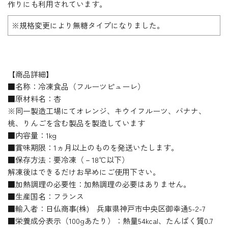
作りにも利用されています。
※規格変更により無糖タイプになりました。
【商品詳細】
■名称：冷凍食品（フルーツピューレ）
■原材料名：杏
※同一製造工場にてオレンジ、キウイフルーツ、バナナ、
桃、りんごを含む製品を製造しています
■内容量：1kg
■賞味期限：1ヵ月以上のものを発送いたします。
■保存方法：要冷凍（－18℃以下）
解凍後はできるだけお早めにご使用下さい。
■加熱調理の必要性：加熱調理の必要はありません。
■生産国名：フランス
■輸入者：日仏商事(株) 兵庫県神戸市中央区御幸通5-2-7
■栄養成分表示（100gあたり）：熱量54kcal、たんぱく質0.7