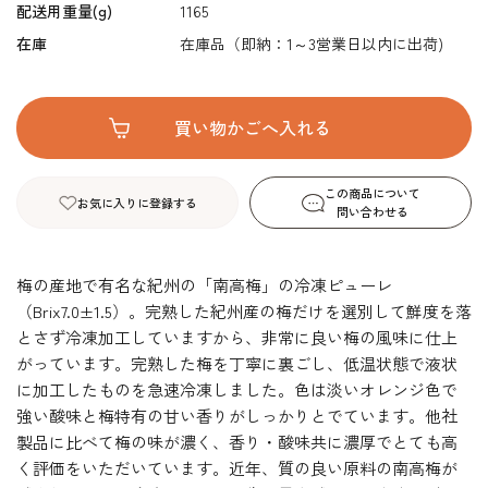
配送用重量(g)
1165
在庫
在庫品（即納：1～3営業日以内に出荷)
この商品について
お気に入りに登録する
問い合わせる
梅の産地で有名な紀州の「南高梅」の冷凍ピューレ
（Brix7.0±1.5）。完熟した紀州産の梅だけを選別して鮮度を落
とさず冷凍加工していますから、非常に良い梅の風味に仕上
がっています。完熟した梅を丁寧に裏ごし、低温状態で液状
に加工したものを急速冷凍しました。色は淡いオレンジ色で
強い酸味と梅特有の甘い香りがしっかりとでています。他社
製品に比べて梅の味が濃く、香り・酸味共に濃厚でとても高
く評価をいただいています。近年、質の良い原料の南高梅が