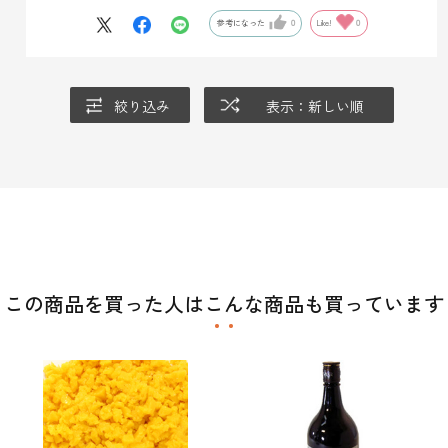
酸味はもちろん強いですが、印象としてはかなり柔らかな酸味で
参考になった
0
Like!
0
す。
リピ確です
絞り込み
表示：新しい順
この商品を買った人はこんな商品も買っています