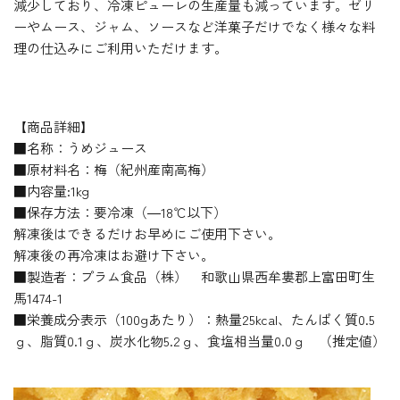
減少しており、冷凍ピューレの生産量も減っています。ゼリ
ーやムース、ジャム、ソースなど洋菓子だけでなく様々な料
理の仕込みにご利用いただけます。
【商品詳細】
■名称：うめジュース
■原材料名：梅（紀州産南高梅）
■内容量:1kg
■保存方法：要冷凍（―18℃以下）
解凍後はできるだけお早めにご使用下さい。
解凍後の再冷凍はお避け下さい。
■製造者：プラム食品（株） 和歌山県西牟婁郡上富田町生
馬1474-1
■栄養成分表示（100gあたり）：熱量25kcal、たんぱく質0.5
ｇ、脂質0.1ｇ、炭水化物5.2ｇ、食塩相当量0.0ｇ （推定値）