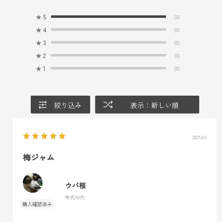
★
5
(2)
★
4
(0)
★
3
(0)
★
2
(0)
★
1
(0)
絞り込み
表示：新しい順
2025.8.6
梅ジャム
ウバ桜
年代:
60代