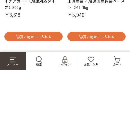
イナアガーF（冷凍対応タイ
山眞産業 / 冷凍国産純栗ペース
プ）500g
ト（M）1kg
￥3,618
￥5,940
買い物かごに入れる
買い物かごに入れる
メニュー
検索
ログイン
お気に入り
カート
小森梅選堂/紀州南高梅甘露梅
15粒（トレー入）
￥864