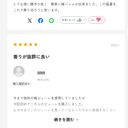
とても使い勝手が良く 簡単に梅ジャムが出来ました。この猛暑を
これで乗り切ろうと思います。
参考になった
0
Like!
0
2025.6.1
香りが抜群に良い
RRR
年代:
40代
今まで他所の梅ピューレを使用していましたが
今回初めてこちらのピューレを購入しました。
なぜ今までこのピューレを買っていなかったのかと後悔するくらい
の差がありました。
続きを読む
香りはかなり良いです。さらに、口に残るエグ味渋みがほとんど無
いです。