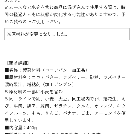
※ムースなど水分を含む商品に混ぜ込んで使用する際は、時
間の経過とともに状態が変化する可能性がありますので、予
めご試作の上ご使用下さい。
※原材料が変更になりました。
【商品詳細】
■名称：製菓材料（ココアバター加工品）
■原材料名：ココアバター、ラズベリー、砂糖、ラズベリー
濃縮果汁、増粘剤（加工デンプン）
※原材料の一部に小麦を含む
※同一ラインで乳、小麦、大豆。同工場内で卵、落花生、え
び、牛肉、鶏肉、豚肉、ゼラチン、クルミ、オレンジ、キウ
イフルーツ、もも、りんご、バナナ、ごま、アーモンドを使
用しています。
■内容量：400g