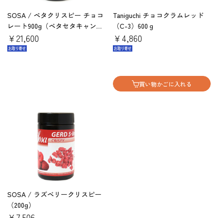
SOSA / ペタクリスピー チョコ
Taniguchi チョコクラムレッド
レート900g（ペタセタキャンデ
（C-3）600ｇ
ィー）
￥21,600
￥4,860
買い物かごに入れる
SOSA / ラズベリークリスピー
（200g）
￥7,506