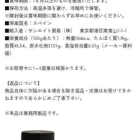
■賞味期限：1ヵ月以上のものを発送いたします。
■保存方法：高温多湿を避け、冷暗所で保管。
※開封後は賞味期限に関わらずお早めにお使いください。
■原産国名：スペイン
■輸入者：サンエイト貿易（株） 東京都港区南青山1-1-1
■栄養成分（100gあたり）：熱量594kca、たんぱく質1.79g、
脂質45.54、炭水化物37.51g、食塩相当量0.01g（メーカー資料
値）
※お取寄せに1～5営業日程掛かります。
【返品について】
商品自体に欠陥がある場合を除き返品・交換はお受けできか
ねますのであらかじめご了承下さい。
※本品は業務用製品です。