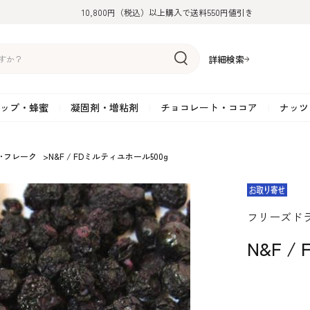
10,800円（税込）以上購入で送料550円値引き
詳細検索
ップ・蜂蜜
凝固剤・増粘剤
チョコレート・ココア
ナッツ
リーム
糖
アーモンド
ドライフルーツ
米粉
オイル・ラード
ゼラチン
水飴・転化糖・フォンダン
ココナッツ
ミックス粉
増粘剤・安定剤
ジャム・ソース・ペース
スイートチョコレート
ポテト・芋
･フレーク
>
N&F / FDミルティユホール500g
糖
クルミ
フルーツピューレ
野菜加工品
ペクチン
てん菜糖（ビート糖）
ペースト
その他粉類
SOSA
果汁・エキス
ミルクチョコレート
カボチャ・パ
糖・ブラウンシュガー
ピスタチオ
フルーツピール
雑穀類
寒天
メープル・モラセス
プラリネ
その他
粉末・顆粒
ホワイトチョコレート
その他のナッ
凝固剤・増粘剤
チョコレート・ココ
ナッツ・芋・栗・
フリーズド
ナ粉
ラメル加工品
ヘーゼルナッツ
フルーツホール・カット
でんぷん粉
アガー
シロップ・ソース
栗・マロン
フリーズドライ
ガナッシュ用チョコレー
ア
ボチャ
N&F 