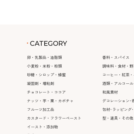
CATEGORY
卵・乳製品・油脂類
香料・スパイス
小麦粉・米粉・粉類
調味料・食材・野
砂糖・シロップ・蜂蜜
コーヒー・紅茶・
凝固剤・増粘剤
酒類・アルコール
チョコレート・ココア
和風素材
ナッツ・芋・栗・カボチャ
デコレーション･
フルーツ加工品
包材･ラッピング
カスタード・フラワーペースト
型・道具・その他
イースト・添加物