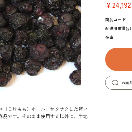
￥24,192
コーヒー・紅茶・ハ
酒類・アルコール
和風素材
ーブ
商品コード
配送用重量(g)
在庫
この商
ユ（こけもも）ホール。サクサクした軽い
商品です。そのまま使用する以外に、生地