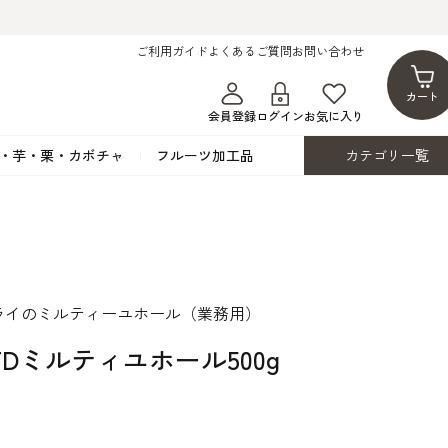
ご利用ガイド
よくあるご質問
お問い合わせ
カート
会員登録
ログイン
お気に入り
・芋・栗・カボチャ
フルーツ加工品
カテゴリ一覧
ト
蜂蜜・蜜蝋
シロップ漬け・水煮
フレーバーチョコレート
ココアパウダー
ンプキン
黒みつ・黒糖蜜
フルーツ洋酒漬け
洋生用チョコ・パータグラッセ
チップチョコ
ツ・シード
ワッフルシュガー
フルーツゼスト
カカオマス・カカオバター
バトンショコラ
カ
フルーツ加工品
カスタード・フラワ
イースト・添
ライのミルティーユホール（業務用）
ト
その他の砂糖類
デコレーション用
カカオニブ
ーペースト
/ FDミルティユホール500g