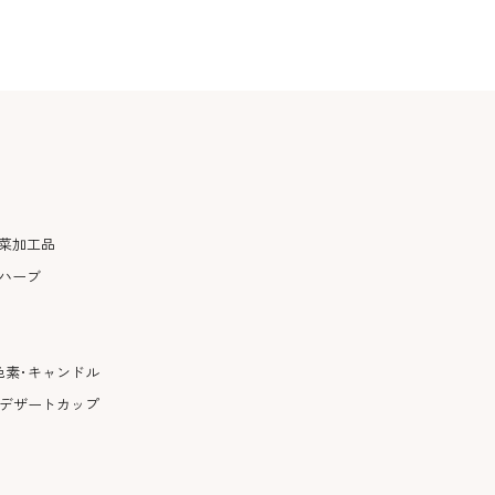
菜加工品
ハーブ
色素･キャンドル
･デザートカップ