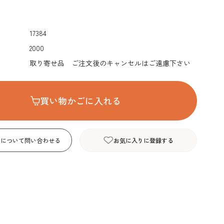
デコレーション･色
包材･ラッピング･デ
型・道具・そ
素･キャンドル
ザートカップ
17384
2000
取り寄せ品 ご注文後のキャンセルはご遠慮下さい
買い物かごに入れる
品について問い合わせる
お気に入りに登録する