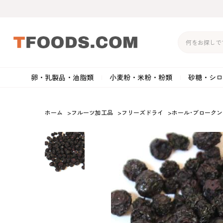
卵・乳製品・油脂類
小麦粉・米粉・粉類
砂糖・シロ
バター
強力粉
生クリーム・ホイップク
砂
ホーム
>
フルーツ加工品
>
フリーズドライ
>
ホール･ブロークン
マーガリン
準強力粉
その他の乳製品
粉
クリームチーズ
薄力粉
卵黄・卵白
黒
卵・乳製品・油脂類
小麦粉・米粉・粉類
砂糖・シロップ・蜂
その他のチーズ
全粒粉・ライ麦粉・セモリ
ショートニング
カ
蜜