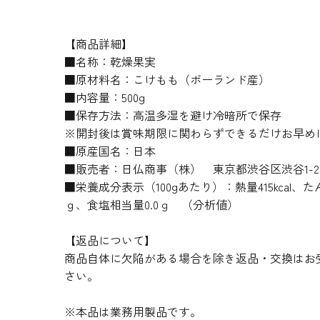
【商品詳細】
■名称：乾燥果実
■原材料名：こけもも（ポーランド産）
■内容量：500g
■保存方法：高温多湿を避け冷暗所で保存
※開封後は賞味期限に関わらずできるだけお早め
■原産国名：日本
■販売者：日仏商事（株） 東京都渋谷区渋谷1-20
■栄養成分表示（100gあたり）：熱量415kcal、たん
ｇ、食塩相当量0.0ｇ （分析値）
【返品について】
商品自体に欠陥がある場合を除き返品・交換はお
さい。
※本品は業務用製品です。