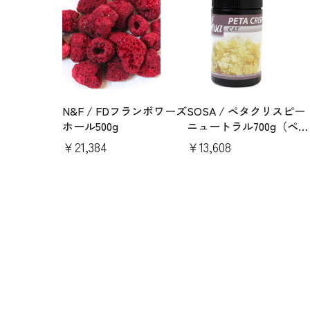
N&F / FDフランボワーズ
SOSA / ペタクリスピー
ホール500g
ニュートラル700g（ペタ
セタキャンディー）
￥21,384
￥13,608