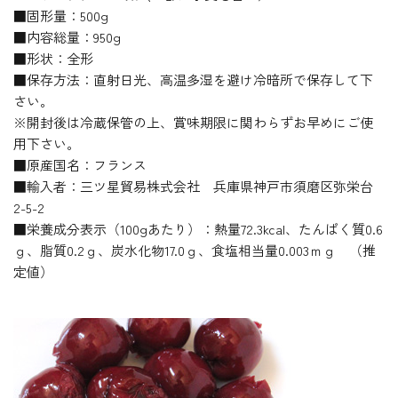
■固形量：500g
■内容総量：950g
■形状：全形
■保存方法：直射日光、高温多湿を避け冷暗所で保存して下
さい。
※開封後は冷蔵保管の上、賞味期限に関わらずお早めにご使
用下さい。
■原産国名：フランス
■輸入者：三ツ星貿易株式会社 兵庫県神戸市須磨区弥栄台
2-5-2
■栄養成分表示（100gあたり）：熱量72.3kcal、たんぱく質0.6
ｇ、脂質0.2ｇ、炭水化物17.0ｇ、食塩相当量0.003ｍｇ （推
定値）