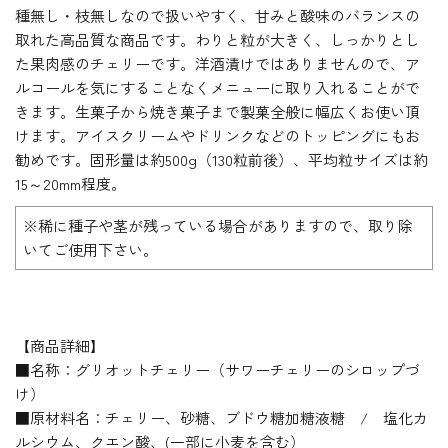
種無し・枝無しなので扱いやすく、甘みと酸味のバランスの
取れた高品質な商品です。わりと粒が大きく、しっかりとし
た果肉感のチェリーです。洋酒漬けではありませんので、ア
ルコールを気にすることなくメニューに取り入れることがで
きます。生菓子から焼き菓子まで製菓全般に幅広くお使い頂
けます。アイスクリームやドリンクなどのトッピングにもお
勧めです。固形量は約500g（130粒前後）、平均粒サイズは約
15～20mm程度。
※稀に種子や茎が残っている場合がありますので、取り除
いてご使用下さい。
【商品詳細】
■名称：グリオットチェリー（サワーチェリーのシロップづ
け）
■原材料名：チェリー、砂糖、ブドウ糖加糖液糖 / 塩化カ
ルシウム、クエン酸、(一部に小麦を含む）