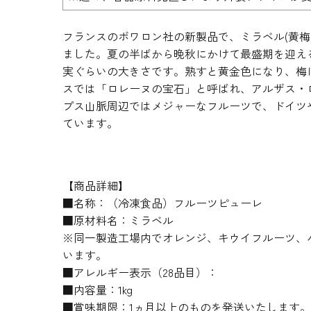
フランスのボワロン社の新製品で、ミラベル(黄梅
ました。夏の半ばから晩秋にかけて最盛期を迎え
実ぐらいの大きさです。熟すと黄金色になり、梅
スでは「ロレーヌの宝石」と呼ばれ、アルザス・
プス山脈周辺ではメジャーなフルーツで、ドイツ
ています。
【商品詳細】
■名称：（冷凍食品）フルーツピューレ
■原材料名：ミラベル
※同一製造工場内でオレンジ、キウイフルーツ、
います。
■アレルギー表示（28品目）：
■内容量：1kg
■賞味期限：1ヵ月以上のものを発送いたします。