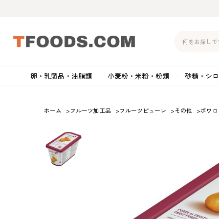
卵・乳製品・油脂類
小麦粉・米粉・粉類
砂糖・シロ
バター
強力粉
生クリーム・ホイップク
砂
ホーム
>
フルーツ加工品
>
フルーツピューレ
>
その他
>
ボワロ
マーガリン
準強力粉
その他の乳製品
粉
クリームチーズ
薄力粉
卵黄・卵白
黒
卵・乳製品・油脂類
小麦粉・米粉・粉類
砂糖・シロップ・蜂
その他のチーズ
全粒粉・ライ麦粉・セモリ
ショートニング
カ
蜜