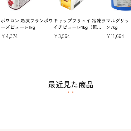
ー
ボワロン 冷凍フランボワ
キャップフリュイ 冷凍ラ
マルグリット
ーズピューレ1kg
イチピューレ1kg（無
ン7kg
糖）
￥4,374
￥3,564
￥11,664
最近見た商品