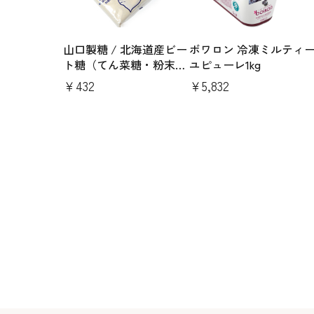
山口製糖 / 北海道産ビー
ボワロン 冷凍ミルティ
ト糖（てん菜糖・粉末タ
ユピューレ1kg
イプ）600g
￥432
￥5,832