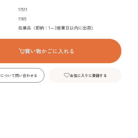
デコレーション･色
包材･ラッピング･デ
型・道具・そ
17511
素･キャンドル
ザートカップ
1165
在庫品（即納：1～3営業日以内に出荷)
買い物かごに入れる
品について問い合わせる
お気に入りに登録する