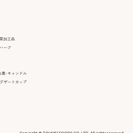
菜加工品
ハーブ
色素･キャンドル
･デザートカップ