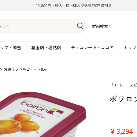
10,800円（税込）以上購入で送料550円値引き
詳細検索
ップ・蜂蜜
凝固剤・増粘剤
チョコレート・ココア
ナッツ
リーム
糖
アーモンド
ドライフルーツ
米粉
オイル・ラード
ゼラチン
水飴・転化糖・フォンダン
ココナッツ
ミックス粉
増粘剤・安定剤
ジャム・ソース・ペース
スイートチョコレート
ポテト・芋
ン 冷凍ミラベルピューレ1kg
糖
クルミ
フルーツピューレ
野菜加工品
ペクチン
てん菜糖（ビート糖）
ペースト
その他粉類
SOSA
果汁・エキス
ミルクチョコレート
カボチャ・パ
「ロレーヌの
糖・ブラウンシュガー
ピスタチオ
フルーツピール
雑穀類
寒天
メープル・モラセス
プラリネ
その他
粉末・顆粒
ホワイトチョコレート
その他のナッ
凝固剤・増粘剤
チョコレート・ココ
ナッツ・芋・栗・
ボワロン
ナ粉
ラメル加工品
ヘーゼルナッツ
フルーツホール・カット
でんぷん粉
アガー
シロップ・ソース
栗・マロン
フリーズドライ
ガナッシュ用チョコレー
ア
ボチャ
￥3,294