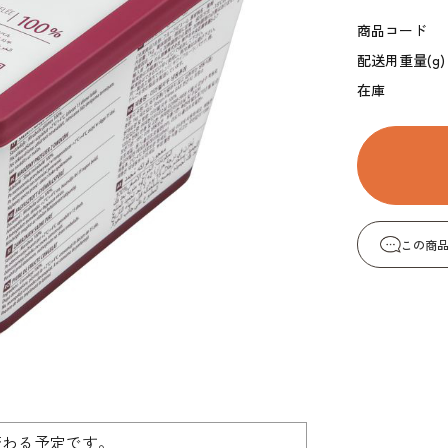
コーヒー・紅茶・ハ
酒類・アルコール
和風素材
商品コード
ーブ
配送用重量(g)
在庫
この商
変わる予定です。