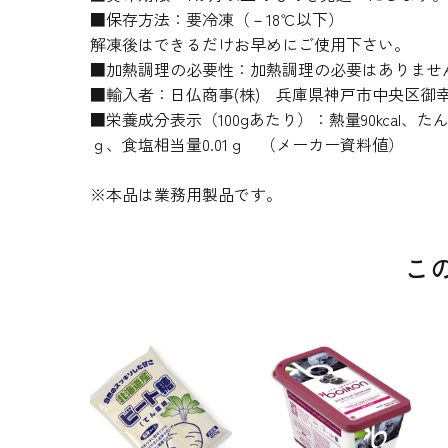
■保存方法：要冷凍（－18℃以下）
解凍後はできるだけお早めにご使用下さい。
■加熱調理の必要性：加熱調理の必要はありませ
■輸入者：日仏商事(株) 兵庫県神戸市中央区御幸通
■栄養成分表示（100gあたり）：熱量90kcal、たん
ｇ、食塩相当量0.01ｇ （メーカー資料値）
※本品は業務用製品です。
こ