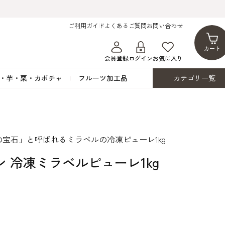
ご利用ガイド
よくあるご質問
お問い合わせ
カート
会員登録
ログイン
お気に入り
・芋・栗・カボチャ
フルーツ加工品
カテゴリ一覧
ト
蜂蜜・蜜蝋
シロップ漬け・水煮
フレーバーチョコレート
ココアパウダー
ンプキン
黒みつ・黒糖蜜
フルーツ洋酒漬け
洋生用チョコ・パータグラッセ
チップチョコ
宝石」と呼ばれるミラベルの冷凍ピューレ1kg
ツ・シード
ワッフルシュガー
フルーツゼスト
カカオマス・カカオバター
バトンショコラ
カ
フルーツ加工品
カスタード・フラワ
イースト・添
 冷凍ミラベルピューレ1kg
ト
その他の砂糖類
デコレーション用
カカオニブ
ーペースト