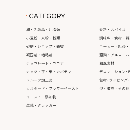
CATEGORY
卵・乳製品・油脂類
香料・スパイス
小麦粉・米粉・粉類
調味料・食材・野
砂糖・シロップ・蜂蜜
コーヒー・紅茶・
凝固剤・増粘剤
酒類・アルコール
チョコレート・ココア
和風素材
ナッツ・芋・栗・カボチャ
デコレーション･
フルーツ加工品
包材･ラッピング
カスタード・フラワーペースト
型・道具・その他
イースト・添加物
生地・クラッカー