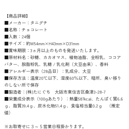
【商品詳細】
■メーカー：タニグチ
■名称：チョコレート
■入数：24個
■サイズ：約W54mm×H43mm×D31mm
■賞味期限：3ヵ月以上のものを発送いたします。
■原材料名：砂糖、カカオマス、植物油脂、全粉乳、ココア
バター、脱脂粉乳、乳糖 / 乳化剤（大豆由来）、香料
■アレルギー表示（28品目）：乳成分、大豆
■保存方法：温度20℃以下、湿度60％以下、暗所、臭い移り
のしない所で保存
■製造者：(株)たにぐち 大阪市東住吉区桑津3-28-7
■栄養成分表示（100gあたり）：熱量587kcal、たんぱく質6.6
ｇ、脂質39.4ｇ、炭水化物51.4ｇ、食塩相当量0.2ｇ （推定
値）
※お取寄せに３～５営業日程掛かります。