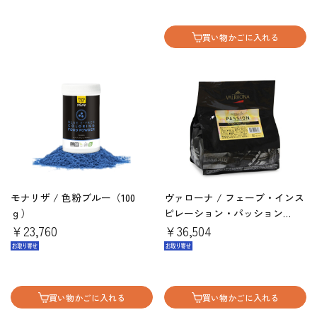
買い物かごに入れる
モナリザ / 色粉ブルー（100
ヴァローナ / フェーブ・インス
ｇ）
ピレーション・パッション
￥23,760
（3kg ）
￥36,504
買い物かごに入れる
買い物かごに入れる