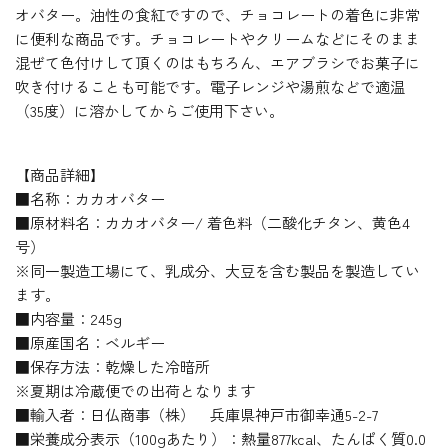
オバター。油性の食紅ですので、チョコレートの着色に非常
に便利な商品です。チョコレートやクリームなどにそのまま
混ぜて色付けして頂くのはもちろん、エアブラシでお菓子に
吹き付けることも可能です。電子レンジや湯煎などで適温
（35度）に溶かしてからご使用下さい。
【商品詳細】
■名称：カカオバター
■原材料名：カカオバター/ 着色料（二酸化チタン、黄色4
号）
※同一製造工場にて、乳成分、大豆を含む製品を製造してい
ます。
■内容量：245g
■原産国名：ベルギー
■保存方法：乾燥した冷暗所
※夏期は冷蔵便での出荷となります
■輸入者：日仏商事（株） 兵庫県神戸市御幸通5-2-7
■栄養成分表示（100gあたり）：熱量877kcal、たんぱく質0.0