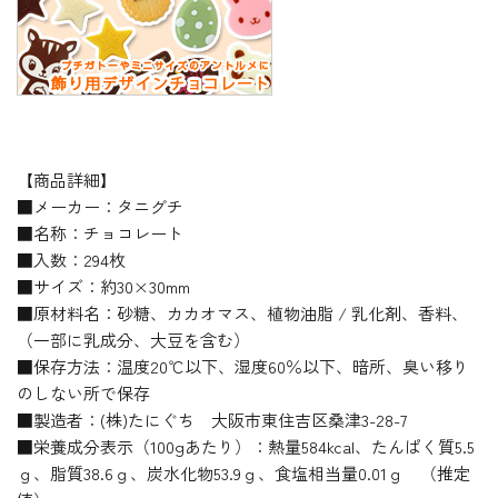
【商品詳細】
■メーカー：タニグチ
■名称：チョコレート
■入数：294枚
■サイズ：約30×30mm
■原材料名：砂糖、カカオマス、植物油脂 / 乳化剤、香料、
（一部に乳成分、大豆を含む）
■保存方法：温度20℃以下、湿度60％以下、暗所、臭い移り
のしない所で保存
■製造者：(株)たにぐち 大阪市東住吉区桑津3-28-7
■栄養成分表示（100gあたり）：熱量584kcal、たんぱく質5.5
ｇ、脂質38.6ｇ、炭水化物53.9ｇ、食塩相当量0.01ｇ （推定