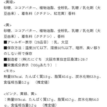
<黄緑>
砂糖、ココアバター、植物油脂、全粉乳、乳糖 / 乳化剤（大
豆由来）、着色料（クチナシ、紅花黄）香料
<黄>
砂糖、ココアバター、植物油脂、全粉乳、乳糖 / 乳化剤（大
豆由来）、着色料（クチナシ）、香料
■アレルギー表示（28品目）：乳、大豆
■保存方法：温度20℃以下、湿度60％以下、暗所、臭い移り
のしない所で保存
■製造者：(株)たにぐち 大阪市東住吉区桑津3-28-7
■栄養成分表示（100gあたり）：
<モカ>
熱量597kcal、たんぱく質3.9ｇ、脂質40.6ｇ、炭水化物53.9ｇ、
食塩相当量0.2ｇ （推定値）
<ピンク、黄緑、黄>
：熱量597kcal、たんぱく質3.7ｇ、脂質40.7ｇ、炭水化物54.0
ｇ、食塩相当量0.2ｇ （推定値）