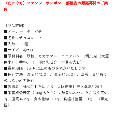
（たにぐち）ファンシーボンボン 一部製品の販売再開のご案
内
【商品詳細】
■メーカー：タニグチ
■名称：チョコレート
■入数：180個
■サイズ：約φ39mm
■原材料名：砂糖、カカオマス、ココアバター/乳化剤（大豆
由来）、香料、（一部に乳成分・大豆を含む）
■賞味期限：3ヵ月以上のものを発送いたします。
■保存方法：温度20℃以下、湿度60％以下、暗所、臭い移り
のしない所で保存
■製造者：株式会社たにぐち 大阪市東住吉区桑津3-28-7
■栄養成分表示（100gあたり）：熱量562kcal、たんぱく質5.5
ｇ、脂質34.2ｇ、炭水化物58.0ｇ、食塩相当量0.01ｇ （推定
値）