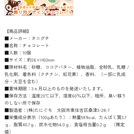
【商品詳細】
■メーカー：タニグチ
■名称：チョコレート
■入数：10個
■サイズ：約26×H50mm
■原材料名：砂糖、ココアバター、植物油脂、全粉乳、乳糖 /
乳化剤、着色料（クチナシ、紅花黄）、香料、（一部に乳成
分・大豆を含む）
■賞味期限：3ヵ月以上のものを発送いたします。
■保存方法：温度20℃以下、湿度60％以下、暗所、臭い移り
のしない所で保存
■製造者：(株)たにぐち 大阪市東住吉区桑津3-28-7
■栄養成分表示（100gあたり）：熱量597kcal、たんぱく質3.7
ｇ、脂質40.7ｇ、炭水化物54.0ｇ、食塩相当量0.2ｇ （推定
値）