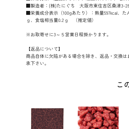
■製造者：(株)たにぐち 大阪市東住吉区桑津3-28
■栄養成分表示（100gあたり）：熱量597kcal、たん
ｇ、食塩相当量0.2ｇ （推定値）
※お取寄せに3～５営業日程掛かります。
【返品について】
商品自体に欠陥がある場合を除き、返品・交換は
承下さい。
こ