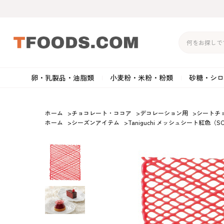
卵・乳製品・油脂類
小麦粉・米粉・粉類
砂糖・シロ
バター
強力粉
生クリーム・ホイップク
砂
ホーム
>
チョコレート・ココア
>
デコレーション用
>
シートチ
ホーム
>
シーズンアイテム
>
Taniguchi メッシュシート紅色（SC
マーガリン
準強力粉
その他の乳製品
粉
クリームチーズ
薄力粉
卵黄・卵白
黒
卵・乳製品・油脂類
小麦粉・米粉・粉類
砂糖・シロップ・蜂
その他のチーズ
全粒粉・ライ麦粉・セモリ
ショートニング
カ
蜜