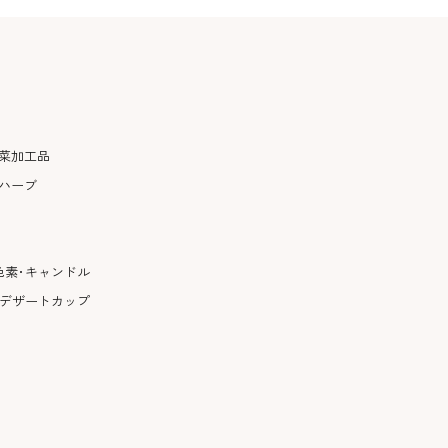
菜加工品
ハーブ
色素･キャンドル
･デザートカップ