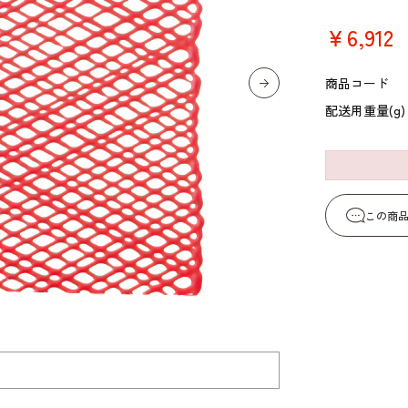
コーヒー・紅茶・ハ
酒類・アルコール
和風素材
￥6,912
ーブ
商品コード
配送用重量(g)
この商