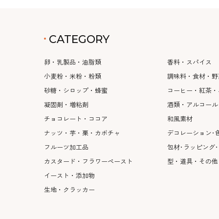
CATEGORY
卵・乳製品・油脂類
香料・スパイス
小麦粉・米粉・粉類
調味料・食材・野
砂糖・シロップ・蜂蜜
コーヒー・紅茶・
凝固剤・増粘剤
酒類・アルコール
チョコレート・ココア
和風素材
ナッツ・芋・栗・カボチャ
デコレーション･
フルーツ加工品
包材･ラッピング
カスタード・フラワーペースト
型・道具・その他
イースト・添加物
生地・クラッカー