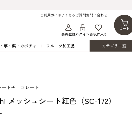
ご利用ガイド
よくあるご質問
お問い合わせ
カート
会員登録
ログイン
お気に入り
・芋・栗・カボチャ
フルーツ加工品
カテゴリ一覧
ト
蜂蜜・蜜蝋
シロップ漬け・水煮
フレーバーチョコレート
ココアパウダー
ンプキン
黒みつ・黒糖蜜
フルーツ洋酒漬け
洋生用チョコ・パータグラッセ
チップチョコ
ツ・シード
ワッフルシュガー
フルーツゼスト
カカオマス・カカオバター
バトンショコラ
シートチョコレート
カ
フルーツ加工品
カスタード・フラワ
イースト・添
ト
その他の砂糖類
デコレーション用
カカオニブ
ーペースト
uchi メッシュシート紅色（SC-172）
ト