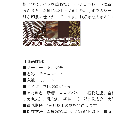
格子状にラインを重ねたシートチョコレートに新
っかりとした紅色に仕上げました。今までのシー
細な印象に仕上がっています。お好きな大きさに
【商品詳細】
■メーカー：タニグチ
■名称：チョコレート
■入数：15シート
■サイズ：174×200×1mm
■原材料名：砂糖、ココアバター、植物油脂、全粉
リカ色素）、乳化剤、香料、（一部に乳成分・大
■賞味期限：1ヵ月以上の物を発送します。
■保存方法：温度20℃以下、湿度60％以下、暗