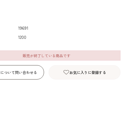
デコレーション･色
包材･ラッピング･デ
型・道具・そ
素･キャンドル
ザートカップ
19691
1200
販売が終了している商品です
品について問い合わせる
お気に入りに登録する