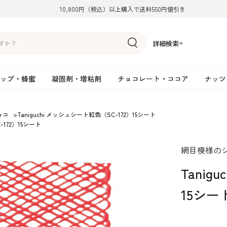
10,800円（税込）以上購入で送料550円値引き
詳細検索
ップ・蜂蜜
凝固剤・増粘剤
チョコレート・ココア
ナッツ
リーム
糖
アーモンド
ドライフルーツ
米粉
オイル・ラード
ゼラチン
水飴・転化糖・フォンダン
ココナッツ
ミックス粉
増粘剤・安定剤
ジャム・ソース・ペース
スイートチョコレート
ポテト・芋
ョコ
>
Taniguchi メッシュシート紅色（SC-172）15シート
-172）15シート
糖
クルミ
フルーツピューレ
野菜加工品
ペクチン
てん菜糖（ビート糖）
ペースト
その他粉類
SOSA
果汁・エキス
ミルクチョコレート
カボチャ・パ
糖・ブラウンシュガー
ピスタチオ
フルーツピール
雑穀類
寒天
メープル・モラセス
プラリネ
その他
粉末・顆粒
ホワイトチョコレート
その他のナッ
網目模様の
凝固剤・増粘剤
チョコレート・ココ
ナッツ・芋・栗・
ナ粉
ラメル加工品
ヘーゼルナッツ
フルーツホール・カット
でんぷん粉
アガー
シロップ・ソース
栗・マロン
フリーズドライ
ガナッシュ用チョコレー
ア
ボチャ
Tanig
15シー