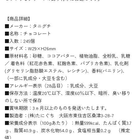
【商品詳細】
■メーカー：タニグチ
■名称：チョコレート
■入数：245個
■サイズ：W29×H26mm
■原材料名：砂糖、ココアバター、植物油脂、全粉乳、乳糖
／ 着色料（紅花赤色素、紅麹色素、パプリカ色素)、乳化剤
(グリセリン脂肪酸エステル、レシチン)、香料(バニリン)、
（一部に乳成分・大豆を含む）
■アレルギー表示（28品目）：乳成分、大豆
■保存方法：温度20℃以下、湿度60％以下、暗所、臭い移り
のしない所で保存
■賞味期限：3ヵ月以上のものを発送いたします。
■製造者：(株)たにぐち 大阪市東住吉区桑津3-28-7
■栄養成分表示（100gあたり）：熱量599kcal、たんぱく質3.7
ｇ、脂質40.9ｇ、炭水化物54.0ｇ、食塩相当量0.2ｇ （推定
値）