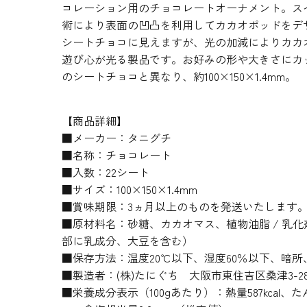
コレーション用のチョコレートオーナメント。ス
術により表面の凹凸を利用してカカオポッドをデ
シートチョコに見えますが、光の加減によりカカ
遊び心が光る製品です。お好みの形や大きさにカ
のシートチョコと異なり、約100×150×1.4mm。
【商品詳細】
■メーカー：タニグチ
■名称：チョコレート
■入数：22シート
■サイズ：100×150×1.4mm
■賞味期限：3ヵ月以上のものを発送いたします
■原材料名：砂糖、カカオマス、植物油脂 / 乳
部に乳成分、大豆を含む）
■保存方法：温度20℃以下、湿度60％以下、暗
■製造者：(株)たにぐち 大阪市東住吉区桑津3-28
■栄養成分表示（100gあたり）：熱量587kcal、たん