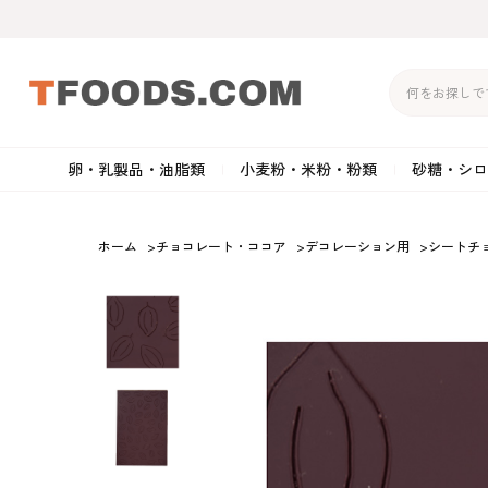
卵・乳製品・油脂類
小麦粉・米粉・粉類
砂糖・シロ
バター
強力粉
生クリーム・ホイップク
砂
ホーム
>
チョコレート・ココア
>
デコレーション用
>
シートチ
マーガリン
準強力粉
その他の乳製品
粉
クリームチーズ
薄力粉
卵黄・卵白
黒
卵・乳製品・油脂類
小麦粉・米粉・粉類
砂糖・シロップ・蜂
その他のチーズ
全粒粉・ライ麦粉・セモリ
ショートニング
カ
蜜