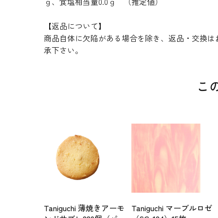
ｇ、食塩相当量0.0ｇ （推定値）
【返品について】
商品自体に欠陥がある場合を除き、返品・交換は
承下さい。
こ
Taniguchi 薄焼きアーモ
Taniguchi マーブルロゼ