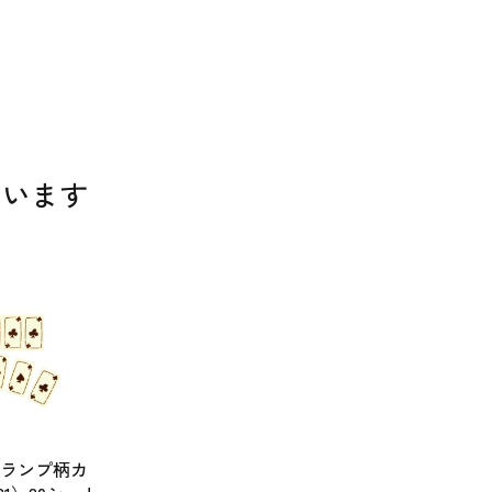
ています
i トランプ柄カ