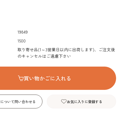
デコレーション･色
包材･ラッピング･デ
型・道具・そ
素･キャンドル
ザートカップ
19849
1500
取り寄せ品(1～3営業日以内に出荷します)、ご注文後
のキャンセルはご遠慮下さい
買い物かごに入れる
品について問い合わせる
お気に入りに登録する