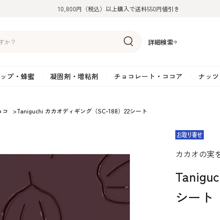
10,800円（税込）以上購入で送料550円値引き
詳細検索
ップ・蜂蜜
凝固剤・増粘剤
チョコレート・ココア
ナッツ
リーム
糖
アーモンド
ドライフルーツ
米粉
オイル・ラード
ゼラチン
水飴・転化糖・フォンダン
ココナッツ
ミックス粉
増粘剤・安定剤
ジャム・ソース・ペース
スイートチョコレート
ポテト・芋
ョコ
>
Taniguchi カカオディギング（SC-188）22シート
糖
クルミ
フルーツピューレ
野菜加工品
ペクチン
てん菜糖（ビート糖）
ペースト
その他粉類
SOSA
果汁・エキス
ミルクチョコレート
カボチャ・パ
糖・ブラウンシュガー
ピスタチオ
フルーツピール
雑穀類
寒天
メープル・モラセス
プラリネ
その他
粉末・顆粒
ホワイトチョコレート
その他のナッ
凝固剤・増粘剤
チョコレート・ココ
ナッツ・芋・栗・
カカオの実
ナ粉
ラメル加工品
ヘーゼルナッツ
フルーツホール・カット
でんぷん粉
アガー
シロップ・ソース
栗・マロン
フリーズドライ
ガナッシュ用チョコレー
ア
ボチャ
Tanig
シート