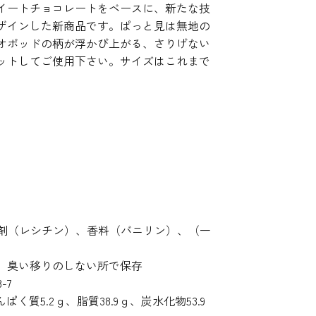
イートチョコレートをベースに、新たな技
ザインした新商品です。ぱっと見は無地の
オポッドの柄が浮かび上がる、さりげない
ットしてご使用下さい。サイズはこれまで
。
化剤（レシチン）、香料（バニリン）、（一
所、臭い移りのしない所で保存
-7
ぱく質5.2ｇ、脂質38.9ｇ、炭水化物53.9