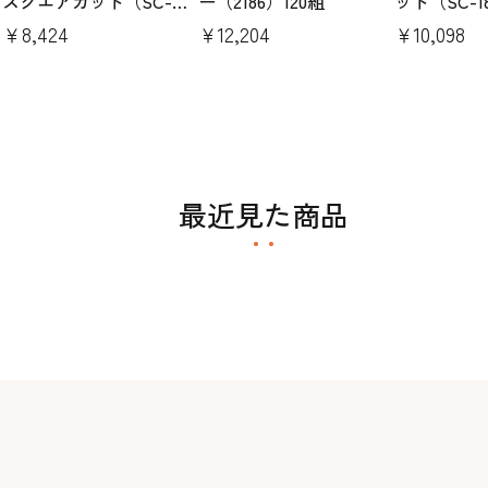
スクエアカット（SC-
ー（2186）120組
ット（SC-1
174）30シート
￥8,424
￥12,204
￥10,098
最近見た商品