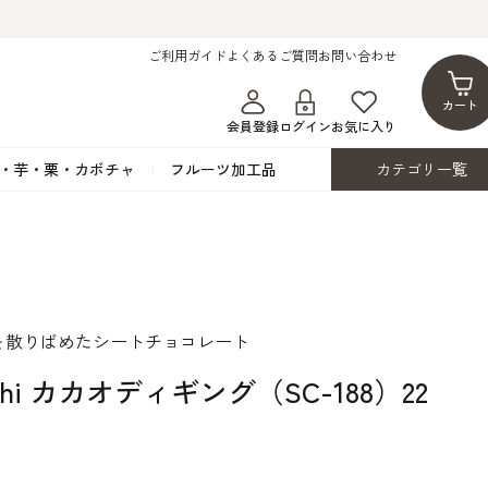
ご利用ガイド
よくあるご質問
お問い合わせ
カート
会員登録
ログイン
お気に入り
・芋・栗・カボチャ
フルーツ加工品
カテゴリ一覧
ト
蜂蜜・蜜蝋
シロップ漬け・水煮
フレーバーチョコレート
ココアパウダー
ンプキン
黒みつ・黒糖蜜
フルーツ洋酒漬け
洋生用チョコ・パータグラッセ
チップチョコ
ツ・シード
ワッフルシュガー
フルーツゼスト
カカオマス・カカオバター
バトンショコラ
カ
フルーツ加工品
カスタード・フラワ
イースト・添
を散りばめたシートチョコレート
ト
その他の砂糖類
デコレーション用
カカオニブ
ーペースト
uchi カカオディギング（SC-188）22