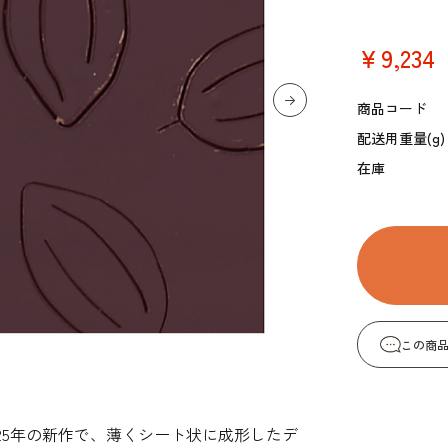
コーヒー・紅茶・ハ
酒類・アルコール
和風素材
ーブ
￥9,234
商品コード
配送用重量(g)
在庫
この商
25年の新作で、薄くシート状に成形したデ