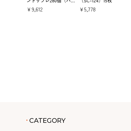
ンドサブレ280個（パラ
（SC-124）15枚
パピア PCS-1）
￥9,612
￥5,778
CATEGORY