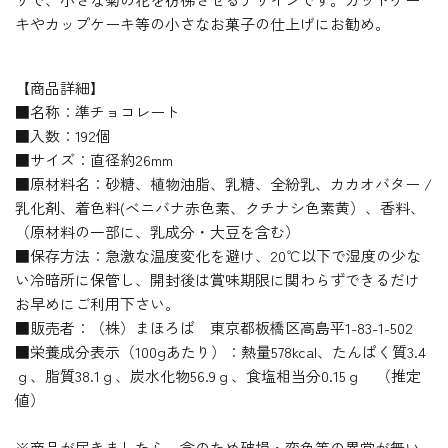
キやカップケーキ等の小さなお菓子の仕上げにお勧め。
【商品詳細】
■名称：準チョコレート
■入数：192個
■サイズ：直径約26mm
■原材料名：砂糖、植物油脂、乳糖、全紛乳、カカオバター /
乳化剤、着色料(ベニバナ赤色素、クチナシ色素黄）、香料、
（原材料の一部に、乳成分・大豆を含む）
■保存方法：急激な温度変化を避け、20℃以下で湿度の少な
い冷暗所に保管し、開封後は賞味期限に関わらずできるだけ
お早めにご利用下さい。
■販売者：（株）まほろば 東京都板橋区高島平1-83-1-502
■栄養成分表示（100gあたり）：熱量578kcal、たんぱく質3.4
ｇ、脂質38.1ｇ、炭水化物56.9ｇ、食塩相当分0.15ｇ （推定
値）
※商品が届きましたら、念のため破損・変色等の異常が無い