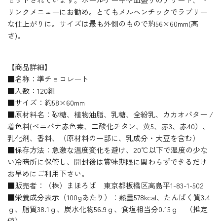
リンクメニューにお勧め。とてもメルヘンチックでラブリー
な仕上がりに。サイズは最も外側のもので約56×60mm(高
さ)。
【商品詳細】
■名称：準チョコレート
■入数：120組
■サイズ：約58×60mm
■原材料名：砂糖、植物油脂、乳糖、全紛乳、カカオバター /
着色料(ベニバナ赤色素、二酸化チタン、黄5、赤3、赤40）、
乳化剤、香料、（原材料の一部に、乳成分・大豆を含む）
■保存方法：急激な温度変化を避け、20℃以下で湿度の少な
い冷暗所に保管し、開封後は賞味期限に関わらずできるだけ
お早めにご利用下さい。
■販売者：（株）まほろば 東京都板橋区高島平1-83-1-502
■栄養成分表示（100gあたり）：熱量578kcal、たんぱく質3.4
ｇ、脂質38.1ｇ、炭水化物56.9ｇ、食塩相当分0.15ｇ （推定
値）