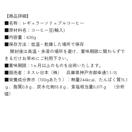
【商品詳細】
■名称：レギュラーソリュブルコーヒー
■原材料名：コーヒー豆(輸入)
■内容量：630g
■保存方法：低温・乾燥した場所で保存
開封後は高温・多湿の場所を避け、賞味期限に関わらずで
きるだけお早めにご利用下さい。
■賞味期限：1ヵ月以上のものを出荷いたします。
■販売者：ネスレ日本（株） 兵庫県神戸市御幸通7-1-15
■栄養成分表示（100gあたり）：熱量244kcal、たんぱく質15.1
ｇ、脂質0.8ｇ、炭水化物55.8ｇ、食塩相当量0.071ｇ （分析
値）